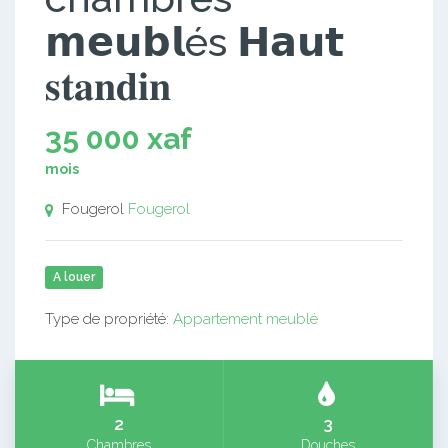
𝗺𝗲𝘂𝗯𝗹és 𝗛𝗮𝘂𝘁
𝐬𝐭𝐚𝐧𝐝𝐢𝐧
35 000 xaf
mois
Fougerol
Fougerol
A louer
Type de propriété:
Appartement meublé
2
3
Chambres
Douches