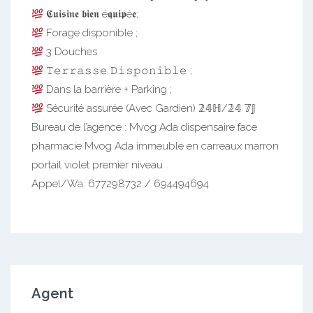
𝕮𝖚𝖎𝖘𝖎𝖓𝖊 𝖇𝖎𝖊𝖓 é𝖖𝖚𝖎𝖕é𝖊;
Forage disponible ;
3 Douches
𝚃𝚎𝚛𝚛𝚊𝚜𝚜𝚎 𝙳𝚒𝚜𝚙𝚘𝚗𝚒𝚋𝚕𝚎 ;
Dans la barrière + Parking ;
Sécurité assurée (Avec Gardien) 𝟚𝟜ℍ/𝟚𝟜 𝟟𝕁
Bureau de l’agence : Mvog Ada dispensaire face
pharmacie Mvog Ada immeuble en carreaux marron
portail violet premier niveau
Appel/Wa: 677298732 / 694494694
Agent