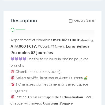
Description
depuis 3 ans
Appartement et chambres 𝗺𝗲𝘂𝗯𝗹és 𝗛𝗮𝘂𝘁 𝐬𝐭𝐚𝐧𝐝𝐢𝐧𝐠,
𝗔 35.𝟬𝟬𝟬 𝗙𝗖𝗙𝗔 #Court, #Moyen, 𝗟𝗼𝗻𝗴 𝗦𝗲𝗝𝗼𝘂𝗿
(𝗔𝘂 𝗺𝗼𝗶𝗻𝘀 𝟬𝟮 𝗷𝗼𝘂𝗿𝗻é𝗲𝘀.)
Possibilité de louer la piscine pour vos
brunchs.
Chambre meublée 15 000/jr
𝕊𝕒𝕝𝕠𝕟 𝕤𝕥𝕒𝕗𝕗é, 𝕝𝕦𝕞𝕚𝕟𝕖𝕦𝕩 𝔸𝕧𝕖𝕔 𝕃𝕦𝕤𝕥𝕣𝕖𝕤
;
2 Chambres bonnes dimensions avec Espace
rangement;
Piscine, 𝐂𝐚𝐧𝐚𝐥 𝐬𝐚𝐭 𝐝𝐢𝐬𝐩𝐨𝐧𝐢𝐛𝐥𝐞 + 𝐂𝐥𝐢𝐦𝐚𝐭𝐢𝐬𝐚𝐭𝐢𝐨𝐧 + eau
chaude, wifi, mixeur, 𝐂𝐨𝐦𝐩𝐭𝐞𝐮𝐫 𝐏𝐫é𝐩𝐚𝐲é;