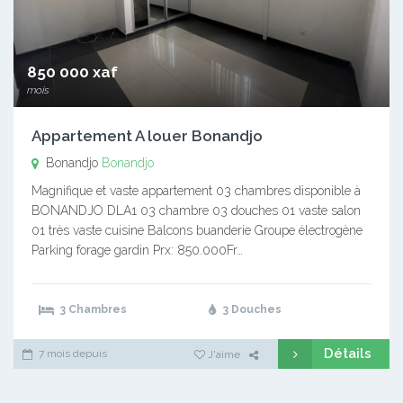
850 000 xaf
mois
Appartement A louer Bonandjo
Bonandjo
Bonandjo
Magnifique et vaste appartement 03 chambres disponible à
BONANDJO DLA1 03 chambre 03 douches 01 vaste salon
01 très vaste cuisine Balcons buanderie Groupe électrogène
Parking forage gardin Prx: 850.000Fr…
3 Chambres
3 Douches
Détails
7 mois depuis
J'aime