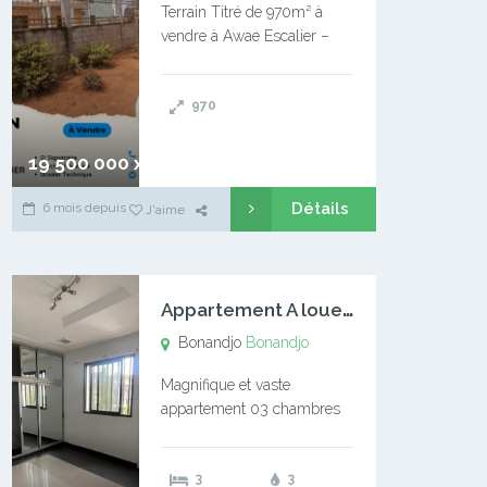
Terrain Titré de 970m² à
vendre à Awae Escalier –
Situé à Manassa, vers
Ngoantet – Non loin de
970
l’Université Catholique –
Encore d’autres Espaces
Disponibles – Terrain Titré –
19 500 000 xaf
…
Détails
6 mois depuis
J'aime
A
ppartement A louer Bonandjo
Bonandjo
Bonandjo
Magnifique et vaste
appartement 03 chambres
disponible à BONANDJO
DLA1 03 chambre 03
3
3
douches 01 vaste salon 01