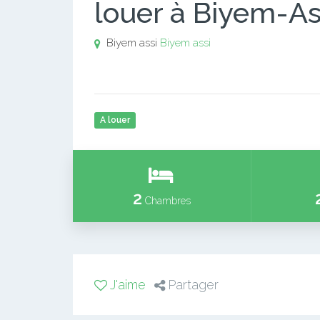
louer à Biyem-As
Biyem assi
Biyem assi
A louer
2
Chambres
J'aime
Partager