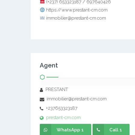
(+237) 653323187 / 697640426
https://www.prestant-cm.com
immobilier@prestant-cm.com
Agent
PRESTANT
immobilier@prestant-cm.com
+237653323187
prestant-cm.com
WhatsApp 1
Call 1