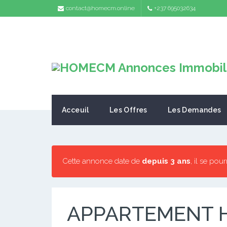
contact@homecm.online
+237 695032634
Acceuil
Les Offres
Les Demandes
Cette annonce date de
depuis 3 ans
, il se pou
APPARTEMENT H