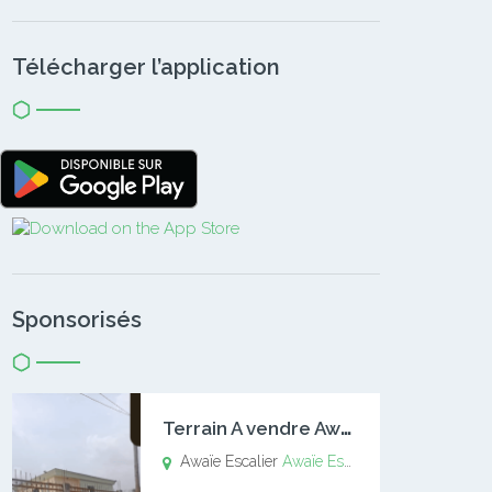
Télécharger l’application
Sponsorisés
T
errain A vendre Awaïe Escalier
Awaïe Escalier
Awaïe Escalier