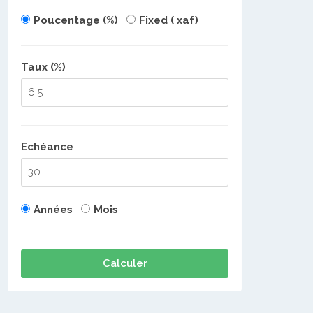
Poucentage (%)
Fixed ( xaf)
Taux (%)
Echéance
Années
Mois
Calculer