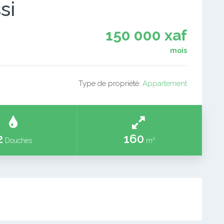
si
150 000 xaf
mois
Type de propriété:
Appartement
2
160
Douches
m²