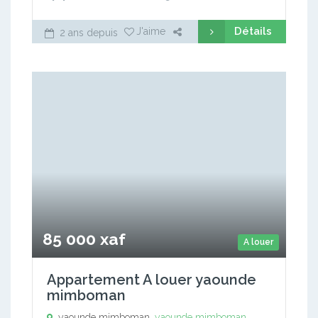
Détails
J'aime
2 ans depuis
85 000 xaf
A louer
Appartement A louer yaounde
mimboman
yaounde mimboman,
yaounde mimboman