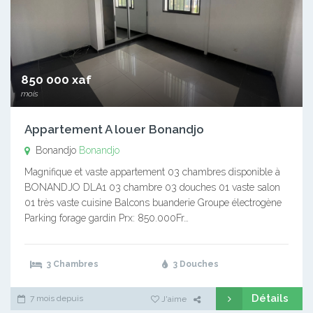
850 000 xaf
mois
Appartement A louer Bonandjo
Bonandjo
Bonandjo
Magnifique et vaste appartement 03 chambres disponible à
BONANDJO DLA1 03 chambre 03 douches 01 vaste salon
01 très vaste cuisine Balcons buanderie Groupe électrogène
Parking forage gardin Prx: 850.000Fr…
3 Chambres
3 Douches
Détails
7 mois depuis
J'aime