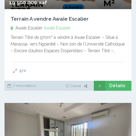
19 500 000 xaf
Terrain A vendre Awaïe Escalier
Awaïe Escalier
Awaïe Escalier
Terrain Titré de 970m² à vendre à Awae Escalier – Situé à
Manassa, vers Ngoantet – Non loin de l’Université Catholique
– Encore d’autres Espaces Disponibles – Terrain Titré –…
970
Détails
7 mois depuis
J'aime