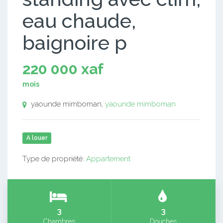
eau chaude,
baignoire p
220 000 xaf
mois
yaounde mimboman,
yaounde mimboman
A louer
Type de propriété:
Appartement
3
3
Chambres
Douches