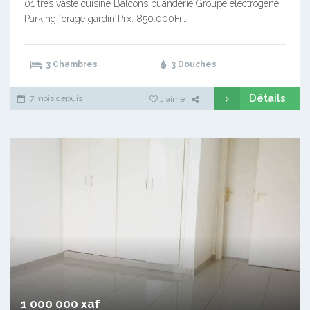
01 très vaste cuisine Balcons buanderie Groupe électrogène
Parking forage gardin Prx: 850.000Fr…
3 Chambres
3 Douches
Détails
7 mois depuis
J'aime
1 000 000 xaf