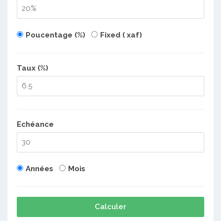
Poucentage (%)
Fixed ( xaf)
Taux (%)
Echéance
Années
Mois
Calculer