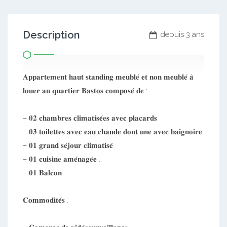
Description
depuis 3 ans
𝐀𝐩𝐩𝐚𝐫𝐭𝐞𝐦𝐞𝐧𝐭 𝐡𝐚𝐮𝐭 𝐬𝐭𝐚𝐧𝐝𝐢𝐧𝐠 𝐦𝐞𝐮𝐛𝐥𝐞́ 𝐞𝐭 𝐧𝐨𝐧 𝐦𝐞𝐮𝐛𝐥𝐞́ 𝐚̀
𝐥𝐨𝐮𝐞𝐫 𝐚𝐮 𝐪𝐮𝐚𝐫𝐭𝐢𝐞𝐫 𝐁𝐚𝐬𝐭𝐨𝐬 𝐜𝐨𝐦𝐩𝐨𝐬𝐞́ 𝐝𝐞 :
– 𝟎𝟐 𝐜𝐡𝐚𝐦𝐛𝐫𝐞𝐬 𝐜𝐥𝐢𝐦𝐚𝐭𝐢𝐬𝐞́𝐞𝐬 𝐚𝐯𝐞𝐜 𝐩𝐥𝐚𝐜𝐚𝐫𝐝𝐬
– 𝟎𝟑 𝐭𝐨𝐢𝐥𝐞𝐭𝐭𝐞𝐬 𝐚𝐯𝐞𝐜 𝐞𝐚𝐮 𝐜𝐡𝐚𝐮𝐝𝐞 𝐝𝐨𝐧𝐭 𝐮𝐧𝐞 𝐚𝐯𝐞𝐜 𝐛𝐚𝐢𝐠𝐧𝐨𝐢𝐫𝐞
– 𝟎𝟏 𝐠𝐫𝐚𝐧𝐝 𝐬𝐞́𝐣𝐨𝐮𝐫 𝐜𝐥𝐢𝐦𝐚𝐭𝐢𝐬𝐞́
– 𝟎𝟏 𝐜𝐮𝐢𝐬𝐢𝐧𝐞 𝐚𝐦𝐞́𝐧𝐚𝐠𝐞́𝐞 .
– 𝟎𝟏 𝐁𝐚𝐥𝐜𝐨𝐧
𝐂𝐨𝐦𝐦𝐨𝐝𝐢𝐭𝐞́𝐬 :