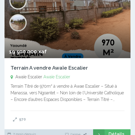
19 500 000 xaf
Terrain A vendre Awaïe Escalier
Awaïe Escalier
Awaïe Escalier
Terrain Titré de 970m² à vendre à Awae Escalier – Situé à
Manassa, vers Ngoantet – Non loin de l’Université Catholique
– Encore d’autres Espaces Disponibles – Terrain Titré –…
970
Détails
7 mois depuis
J'aime