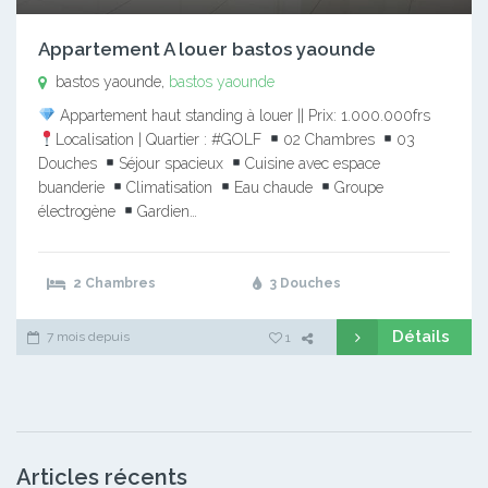
Appartement A louer bastos yaounde
bastos yaounde,
bastos yaounde
Appartement haut standing à louer || Prix: 1.000.000frs
Localisation | Quartier : #GOLF
02 Chambres
03
Douches
Séjour spacieux
Cuisine avec espace
buanderie
Climatisation
Eau chaude
Groupe
électrogène
Gardien…
2 Chambres
3 Douches
Détails
7 mois depuis
1
Articles récents