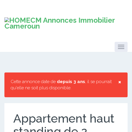
×
Cette annonce date de
depuis 3 ans
, il se pourrait
qu'elle ne soit plus disponible.
Appartement haut
standing de 2