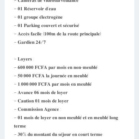
– 𝐂𝐚𝐦𝐞𝐫𝐚𝐬 𝐝𝐞 𝐯𝐢𝐝𝐞́𝐨𝐬𝐮𝐫𝐯𝐞𝐢𝐥𝐥𝐚𝐧𝐜𝐞
– 𝟎𝟏 𝐑𝐞́𝐬𝐞𝐫𝐯𝐨𝐢𝐫 𝐝’𝐞𝐚𝐮
– 𝟎𝟏 𝐠𝐫𝐨𝐮𝐩𝐞 𝐞́𝐥𝐞𝐜𝐭𝐫𝐨𝐠𝐞̀𝐧𝐞
– 𝟎𝟏 𝐏𝐚𝐫𝐤𝐢𝐧𝐠 𝐜𝐨𝐮𝐯𝐞𝐫𝐭 𝐞𝐭 𝐬𝐞́𝐜𝐮𝐫𝐢𝐬𝐞́
– 𝐀𝐜𝐜𝐞̀𝐬 𝐟𝐚𝐜𝐢𝐥𝐞 (𝟏𝟎𝟎𝐦 𝐝𝐞 𝐥𝐚 𝐫𝐨𝐮𝐭𝐞 𝐩𝐫𝐢𝐧𝐜𝐢𝐩𝐚𝐥𝐞)
– 𝐆𝐚𝐫𝐝𝐢𝐞𝐧 𝟐𝟒/𝟕
– 𝐋𝐨𝐲𝐞𝐫𝐬 :
– 𝟔𝟎𝟎.𝟎𝟎𝟎 𝐅𝐂𝐅𝐀 𝐩𝐚𝐫 𝐦𝐨𝐢𝐬 𝐞𝐧 𝐧𝐨𝐧-𝐦𝐞𝐮𝐛𝐥𝐞́
– 𝟓𝟎.𝟎𝟎𝟎 𝐅𝐂𝐅𝐀 𝐥𝐚 𝐣𝐨𝐮𝐫𝐧𝐞́𝐞 𝐞𝐧 𝐦𝐞𝐮𝐛𝐥𝐞́
– 𝟏.𝟎𝟎𝟎.𝟎𝟎𝟎 𝐅𝐂𝐅𝐀 𝐩𝐚𝐫 𝐦𝐨𝐢𝐬 𝐞𝐧 𝐦𝐞𝐮𝐛𝐥𝐞́
– 𝐀𝐯𝐚𝐧𝐜𝐞 𝟎𝟔 𝐦𝐨𝐢𝐬 𝐝𝐞 𝐥𝐨𝐲𝐞𝐫
– 𝐂𝐚𝐮𝐭𝐢𝐨𝐧 𝟎𝟏 𝐦𝐨𝐢𝐬 𝐝𝐞 𝐥𝐨𝐲𝐞𝐫
– 𝐂𝐨𝐦𝐦𝐢𝐬𝐬𝐢𝐨𝐧 𝐀𝐠𝐞𝐧𝐜𝐞 :
– 𝟎𝟏 𝐦𝐨𝐢𝐬 𝐝𝐞 𝐥𝐨𝐲𝐞𝐫 𝐞𝐧 𝐧𝐨𝐧 𝐦𝐞𝐮𝐛𝐥𝐞́ 𝐞𝐭 𝐞𝐧 𝐦𝐞𝐮𝐛𝐥𝐞́ 𝐥𝐨𝐧𝐠
𝐭𝐞𝐫𝐦𝐞
– 𝟑𝟎% 𝐝𝐮 𝐦𝐨𝐧𝐭𝐚𝐧𝐭 𝐝𝐮 𝐬𝐞́𝐣𝐨𝐮𝐫 𝐞𝐧 𝐜𝐨𝐮𝐫𝐭 𝐭𝐞𝐫𝐦𝐞