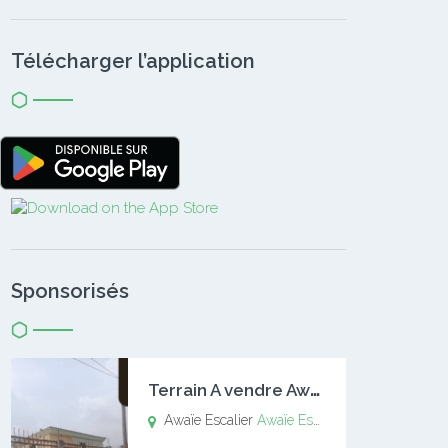
Télécharger l’application
Sponsorisés
T
errain A vendre Awaïe Escalier
Awaïe Escalier
Awaïe Escalier