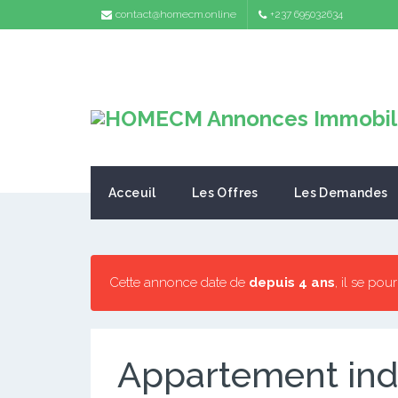
contact@homecm.online
+237 695032634
Acceuil
Les Offres
Les Demandes
Cette annonce date de
depuis 4 ans
, il se pou
Appartement ind