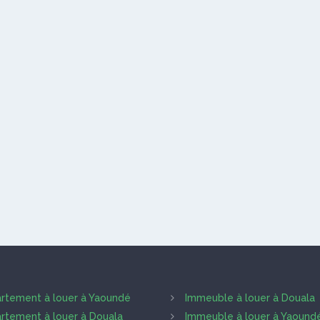
rtement à louer à Yaoundé
Immeuble à louer à Douala
rtement à louer à Douala
Immeuble à louer à Yaound