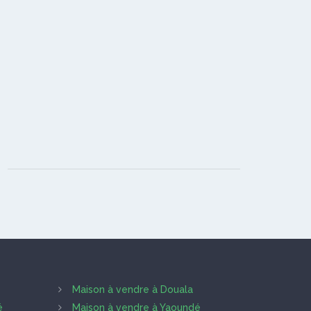
Maison à vendre à Douala
é
Maison à vendre à Yaoundé