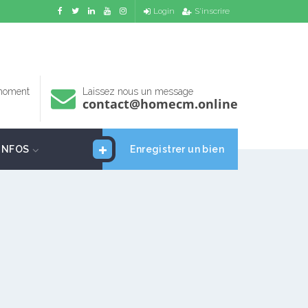
Login
S'inscrire
 moment
Laissez nous un message
contact@homecm.online
INFOS
Enregistrer un bien