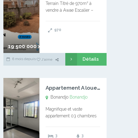
Terrain Titré de 970m² à
vendre à Awae Escalier –
Situé à Manassa, vers
Ngoantet – Non loin de
970
l’Université Catholique –
Encore d’autres Espaces
Disponibles – Terrain Titré –
19 500 000 xaf
…
Détails
6 mois depuis
J'aime
A
ppartement A louer Bonandjo
Bonandjo
Bonandjo
Magnifique et vaste
appartement 03 chambres
disponible à BONANDJO
DLA1 03 chambre 03
3
3
douches 01 vaste salon 01