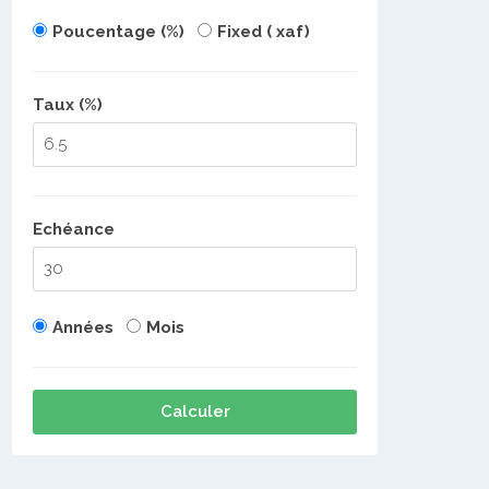
Poucentage (%)
Fixed ( xaf)
Taux (%)
Echéance
Années
Mois
Calculer