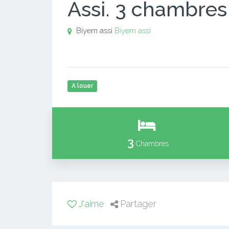
Assi. 3 chambres
Biyem assi
Biyem assi
A louer
3
Chambres
J'aime
Partager