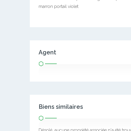
marron portail violet
Agent
Biens similaires
Désolé, aucune propriété associée n'a été trou