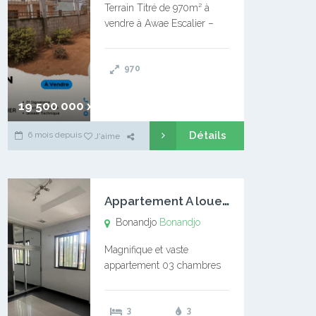
Terrain Titré de 970m² à
vendre à Awae Escalier –
Situé à Manassa, vers
Ngoantet – Non loin de
970
l’Université Catholique –
Encore d’autres Espaces
Disponibles – Terrain Titré –
19 500 000 xaf
…
Détails
6 mois depuis
J'aime
A
ppartement A louer Bonandjo
Bonandjo
Bonandjo
Magnifique et vaste
appartement 03 chambres
disponible à BONANDJO
DLA1 03 chambre 03
3
3
douches 01 vaste salon 01