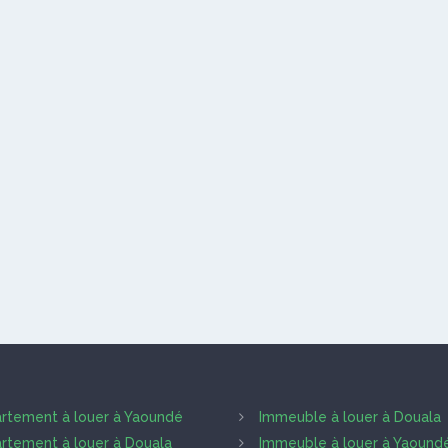
rtement à louer à Yaoundé
Immeuble à louer à Douala
rtement à louer à Douala
Immeuble à louer à Yaound