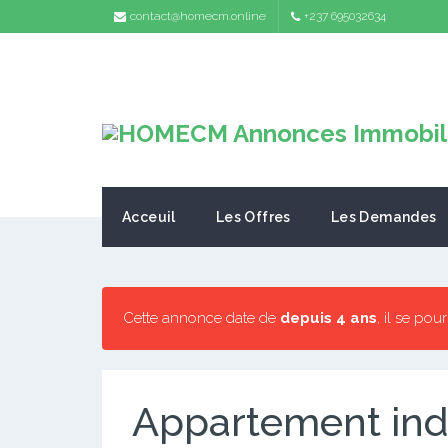
contact@homecm.online
+237 695032634
Acceuil
Les Offres
Les Demandes
Cette annonce date de
depuis 4 ans
, il se pou
Appartement ind