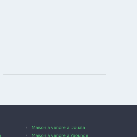
Maison à vendre à Douala
é
Maison à vendre à Yaoundé