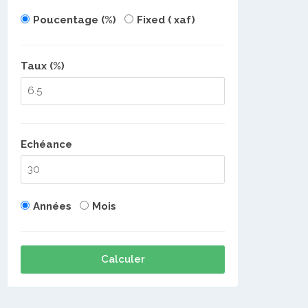
Poucentage (%)
Fixed ( xaf)
Taux (%)
Echéance
Années
Mois
Calculer