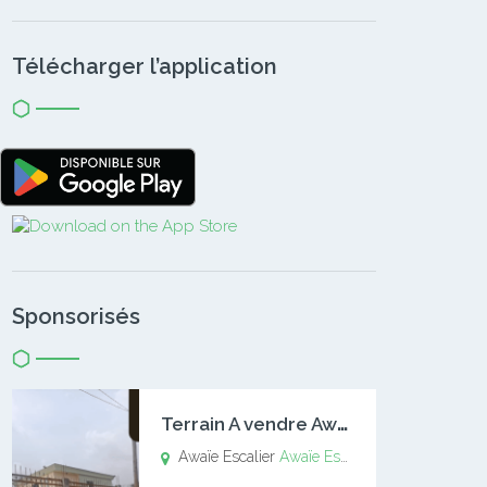
Télécharger l’application
Sponsorisés
T
errain A vendre Awaïe Escalier
Awaïe Escalier
Awaïe Escalier