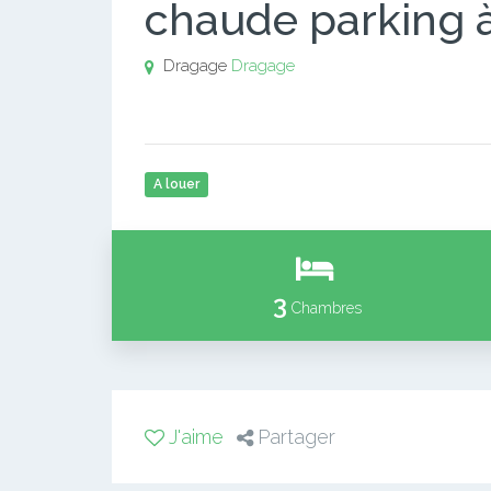
chaude parking 
Dragage
Dragage
A louer
3
Chambres
J'aime
Partager