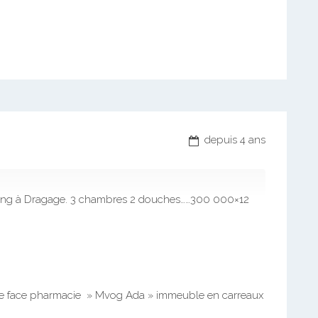
depuis 4 ans
king à Dragage. 3 chambres 2 douches……300 000×12
re face pharmacie » Mvog Ada » immeuble en carreaux