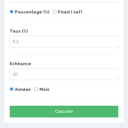
Poucentage (%)
Fixed ( xaf)
Taux (%)
Echéance
Années
Mois
Calculer