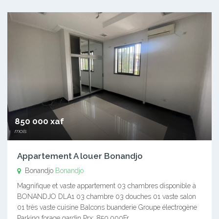
850 000 xaf
mois
Appartement A louer Bonandjo
Bonandjo
Bonandjo
Magnifique et vaste appartement 03 chambres disponible à
BONANDJO DLA1 03 chambre 03 douches 01 vaste salon
01 très vaste cuisine Balcons buanderie Groupe électrogène
Parking forage gardin Prx: 850.000Fr…