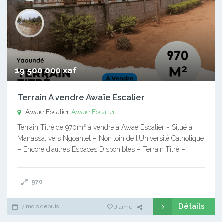
19 500 000 xaf
Terrain A vendre Awaïe Escalier
Awaïe Escalier
Awaïe Escalier
Terrain Titré de 970m² à vendre à Awae Escalier – Situé à
Manassa, vers Ngoantet – Non loin de l’Université Catholique
– Encore d’autres Espaces Disponibles – Terrain Titré –…
970
Détails
7 mois depuis
J'aime