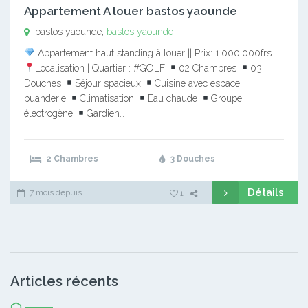
Appartement A louer bastos yaounde
bastos yaounde,
bastos yaounde
Appartement haut standing à louer || Prix: 1.000.000frs
Localisation | Quartier : #GOLF
02 Chambres
03
Douches
Séjour spacieux
Cuisine avec espace
buanderie
Climatisation
Eau chaude
Groupe
électrogène
Gardien…
2 Chambres
3 Douches
Détails
7 mois depuis
1
Articles récents