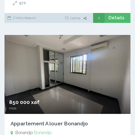
970
Détails
7 mois depuis
J'aime
850 000 xaf
mois
Appartement A louer Bonandjo
Bonandjo
Bonandjo