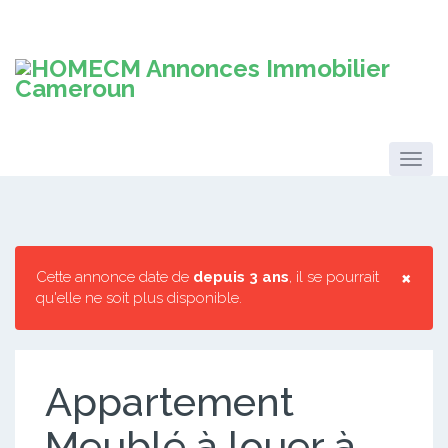
×
Cette annonce date de
depuis 3 ans
, il se pourrait
qu'elle ne soit plus disponible.
Appartement
Meublé à louer à