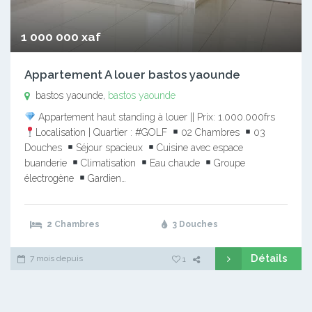
1 000 000 xaf
Appartement A louer bastos yaounde
bastos yaounde,
bastos yaounde
Appartement haut standing à louer || Prix: 1.000.000frs
Localisation | Quartier : #GOLF
02 Chambres
03
Douches
Séjour spacieux
Cuisine avec espace
buanderie
Climatisation
Eau chaude
Groupe
électrogène
Gardien…
2 Chambres
3 Douches
Détails
7 mois depuis
1