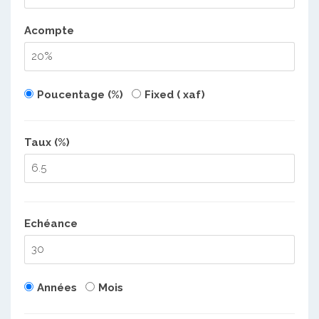
Acompte
Poucentage (%)
Fixed ( xaf)
Taux (%)
Echéance
Années
Mois