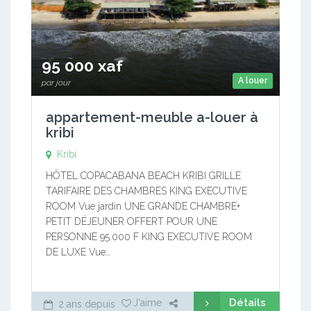
95 000 xaf
A louer
par jour
appartement-meuble a-louer à
kribi
Kribi
HÔTEL COPACABANA BEACH KRIBI GRILLE
TARIFAIRE DES CHAMBRES KING EXECUTIVE
ROOM Vue jardin UNE GRANDE CHAMBRE+
PETIT DÉJEUNER OFFERT POUR UNE
PERSONNE 95.000 F KING EXECUTIVE ROOM
DE LUXE Vue…
Détails
J'aime
2 ans depuis