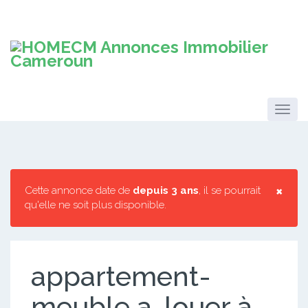
×
Cette annonce date de
depuis 3 ans
, il se pourrait
qu'elle ne soit plus disponible.
appartement-
meuble a-louer à