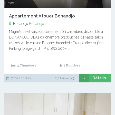
mois
Appartement A louer Bonandjo
Bonandjo
Bonandjo
Magnifique et vaste appartement 03 chambres disponible à
BONANDJO DLA1 03 chambre 03 douches 01 vaste salon
01 très vaste cuisine Balcons buanderie Groupe électrogène
Parking forage gardin Prx: 850.000Fr…
3 Chambres
3 Douches
Détails
7 mois depuis
J'aime