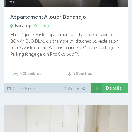
mois
Appartement A louer Bonandjo
Bonandjo
Bonandjo
Magnifique et vaste appartement 03 chambres disponible à
BONANDJO DLA1 03 chambre 03 douches 01 vaste salon
01 très vaste cuisine Balcons buanderie Groupe électrogène
Parking forage gardin Prx: 850.000Fr…
3 Chambres
3 Douches
Détails
7 mois depuis
J'aime