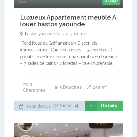
A louer
mois
Luxueux Appartement meublé A
louer bastos yaounde
bastos yaounde,
bastos yaounde
*PentHouse au Golf américain Disponible
immédiatement Caractéristiques: – 3 chambres (
possibilité de transformer une chambre en bureau )
– 3 salles de bains + 2 toilettes – Vue imprenable…
3
5 Douches
150
m²
Chambres
Détails
J'aime
4 ans depuis