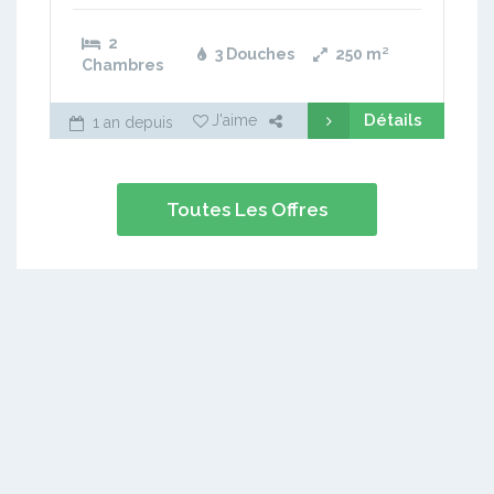
2
3 Douches
250
m²
Chambres
Détails
J'aime
1 an depuis
Toutes Les Offres