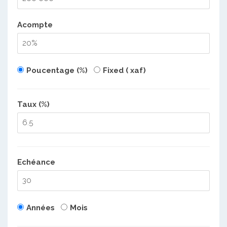
Acompte
Poucentage (%)
Fixed ( xaf)
Taux (%)
Echéance
Années
Mois