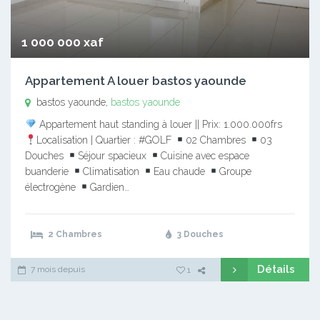
1 000 000 xaf
Appartement A louer bastos yaounde
bastos yaounde,
bastos yaounde
Appartement haut standing à louer || Prix: 1.000.000frs
Localisation | Quartier : #GOLF
02 Chambres
03
Douches
Séjour spacieux
Cuisine avec espace
buanderie
Climatisation
Eau chaude
Groupe
électrogène
Gardien…
2 Chambres
3 Douches
Détails
7 mois depuis
1