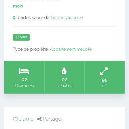
mois
bastos yaounde,
bastos yaounde
A louer
Type de propriété:
Appartement meublé
02
02
95
Chambres
Douches
m²
J'aime
Partager