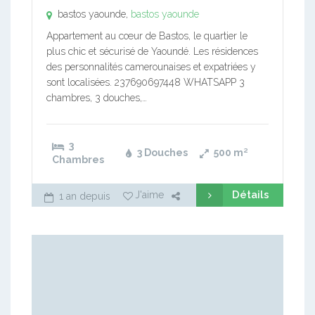
bastos yaounde,
bastos yaounde
Appartement au cœur de Bastos, le quartier le
plus chic et sécurisé de Yaoundé. Les résidences
des personnalités camerounaises et expatriées y
sont localisées. 237690697448 WHATSAPP 3
chambres, 3 douches,…
3
3 Douches
500
m²
Chambres
Détails
J'aime
1 an depuis