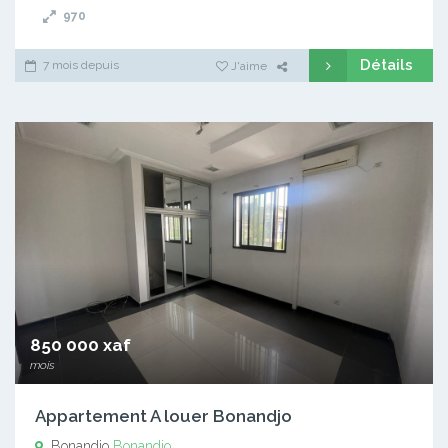
970
Détails
7 mois depuis
J'aime
850 000 xaf
mois
Appartement A louer Bonandjo
Bonandjo
Bonandjo