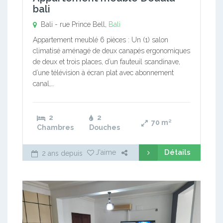
bali
Bali - rue Prince Bell,
Bali
Appartement meublé 6 pièces : Un (1) salon
climatisé aménagé de deux canapés ergonomiques
de deux et trois places, d’un fauteuil scandinave,
d’une télévision à écran plat avec abonnement
canal,…
2
2
70
m²
Chambres
Douches
Détails
J'aime
2 ans depuis