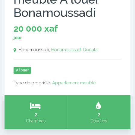
Bonamoussadi
20 000 xaf
jour
Bonamoussadi,
Bonamoussadi
Douala
A louer
Type de propriété:
Appartement meublé
2
2
Chambres
Douches