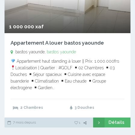
1 000 000 xaf
Appartement A louer bastos yaounde
bastos yaounde,
bastos yaounde
Appartement haut standing à louer || Prix: 1.000.000frs
Localisation | Quartier : #GOLF
02 Chambres
03
Douches
Séjour spacieux
Cuisine avec espace
buanderie
Climatisation
Eau chaude
Groupe
électrogène
Gardien…
2 Chambres
3 Douches
Détails
7 mois depuis
1