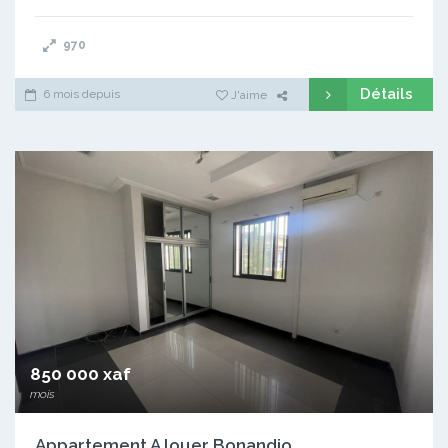
970
Détails
6 mois depuis
J'aime
850 000 xaf
mois
Appartement A louer Bonandjo