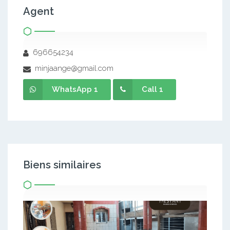
Agent
696654234
minjaange@gmail.com
WhatsApp 1
Call 1
Biens similaires