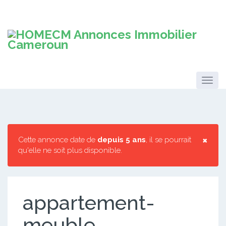
×
Cette annonce date de
depuis 5 ans
, il se pourrait
qu'elle ne soit plus disponible.
appartement-
meuble