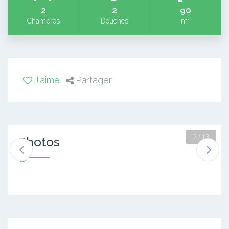
2
2
90
Chambres
Douches
m²
J'aime
Partager
2 / 13
Photos