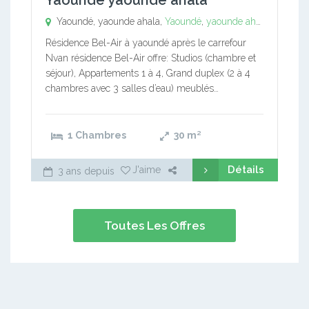
Yaoundé yaounde ahala
Yaoundé, yaounde ahala,
Yaoundé
,
yaounde ahala
Résidence Bel-Air à yaoundé après le carrefour
Nvan résidence Bel-Air offre: Studios (chambre et
séjour), Appartements 1 à 4, Grand duplex (2 à 4
chambres avec 3 salles d’eau) meublés…
1 Chambres
30
m²
Détails
J'aime
3 ans depuis
Toutes Les Offres