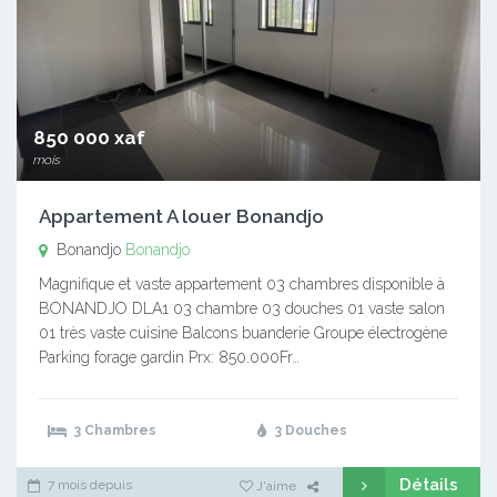
850 000 xaf
mois
Appartement A louer Bonandjo
Bonandjo
Bonandjo
Magnifique et vaste appartement 03 chambres disponible à
BONANDJO DLA1 03 chambre 03 douches 01 vaste salon
01 très vaste cuisine Balcons buanderie Groupe électrogène
Parking forage gardin Prx: 850.000Fr…
3 Chambres
3 Douches
Détails
7 mois depuis
J'aime