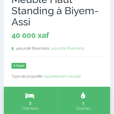
Standing à Biyem-
Assi
40 000 xaf
yaounde Biyemassi,
yaounde Biyemassi
A louer
Type de propriété:
Appartement meublé
2
1
Chambres
Douches