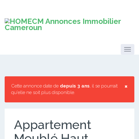
×
Cette annonce date de
depuis 3 ans
, il se pourrait
qu'elle ne soit plus disponible.
Appartement
Meublé Haut