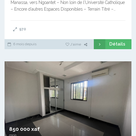
Manassa, vers Ngoantet – Non loin de l’Université Catholique
– Encore d’autres Espaces Disponibles – Terrain Titré –…
970
Détails
6 mois depuis
J'aime
850 000 xaf
mois