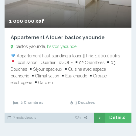
1 000 000 xaf
Appartement A louer bastos yaounde
bastos yaounde,
bastos yaounde
Appartement haut standing à louer || Prix: 1.000.000frs
Localisation | Quartier : #GOLF
02 Chambres
03
Douches
Séjour spacieux
Cuisine avec espace
buanderie
Climatisation
Eau chaude
Groupe
électrogène
Gardien…
2 Chambres
3 Douches
Détails
7 mois depuis
1