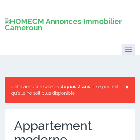
×
Cette annonce date de
depuis 2 ans
, il se pourrait
qu'elle ne soit plus disponible.
Appartement
moderne