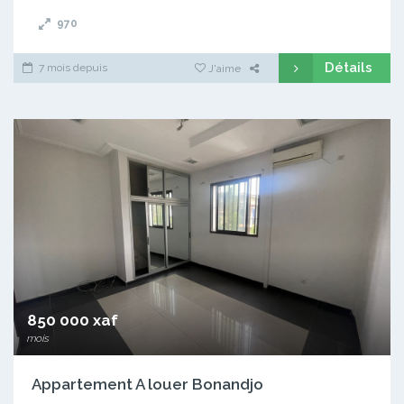
970
Détails
7 mois depuis
J'aime
850 000 xaf
mois
Appartement A louer Bonandjo