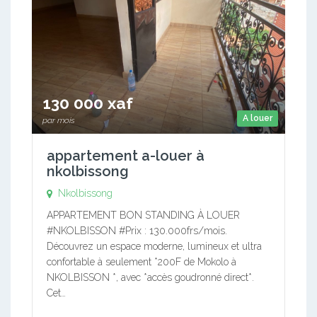
130 000 xaf
A louer
par mois
appartement a-louer à
nkolbissong
Nkolbissong
APPARTEMENT BON STANDING À LOUER
#NKOLBISSON #Prix : 130.000frs/mois.
Découvrez un espace moderne, lumineux et ultra
confortable à seulement *200F de Mokolo à
NKOLBISSON *, avec *accès goudronné direct*.
Cet…