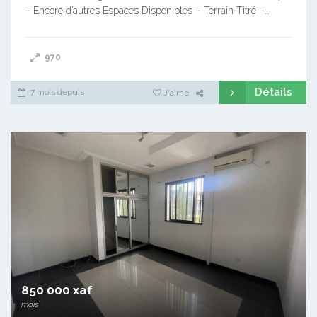
– Encore d’autres Espaces Disponibles – Terrain Titré –…
970
Détails
7 mois depuis
J'aime
850 000 xaf
mois