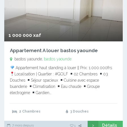
1 000 000 xaf
Appartement A louer bastos yaounde
bastos yaounde,
bastos yaounde
Appartement haut standing à louer || Prix: 1.000.000frs
Localisation | Quartier : #GOLF
02 Chambres
03
Douches
Séjour spacieux
Cuisine avec espace
buanderie
Climatisation
Eau chaude
Groupe
électrogène
Gardien…
2 Chambres
3 Douches
Détails
7 mois depuis
1