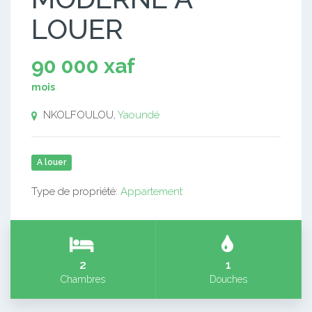
LOUER
90 000 xaf
mois
NKOLFOULOU,
Yaoundé
A louer
Type de propriété:
Appartement
2
1
Chambres
Douches