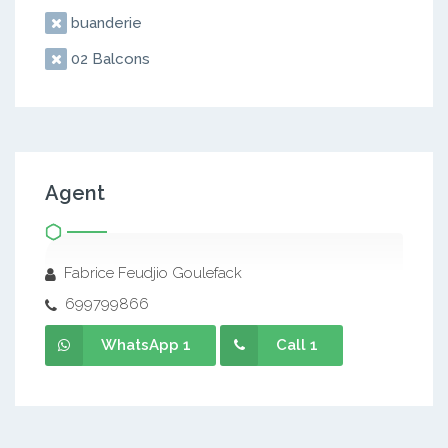
buanderie
02 Balcons
Agent
Fabrice Feudjio Goulefack
699799866
WhatsApp 1
Call 1