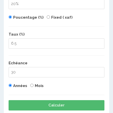
Poucentage (%)
Fixed ( xaf)
Taux (%)
Echéance
Années
Mois
Calculer