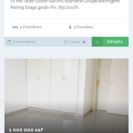
01 très vaste cuisine Balcons buanderie Groupe électrogène
Parking forage gardin Prx: 850.000Fr…
3 Chambres
3 Douches
Détails
6 mois depuis
J'aime
1 000 000 xaf