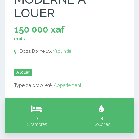
LOUER
150 000 xaf
mois
Odza Borne 10,
Yaoundé
A louer
Type de propriété:
Appartement
3
3
Chambres
Douches