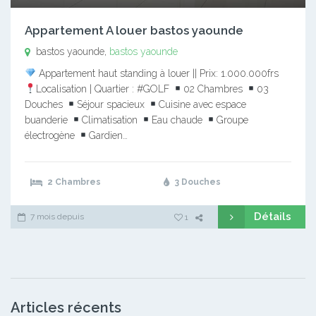
Appartement A louer bastos yaounde
bastos yaounde,
bastos yaounde
Appartement haut standing à louer || Prix: 1.000.000frs
Localisation | Quartier : #GOLF
02 Chambres
03
Douches
Séjour spacieux
Cuisine avec espace
buanderie
Climatisation
Eau chaude
Groupe
électrogène
Gardien…
2 Chambres
3 Douches
Détails
7 mois depuis
1
Articles récents