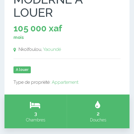
LOUER
105 000 xaf
mois
Nkolfoulou,
Yaoundé
A louer
Type de propriété:
Appartement
3
2
Chambres
Douches