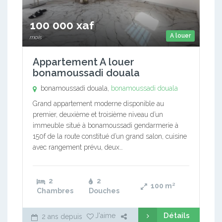
100 000 xaf
A louer
mois
Appartement A louer
bonamoussadi douala
bonamoussadi douala,
bonamoussadi douala
Grand appartement moderne disponible au
premier, deuxième et troisième niveau d’un
immeuble situé à bonamoussadi gendarmerie à
150f de la route constitué d’un grand salon, cuisine
avec rangement prévu, deux…
2
2
100
m²
Chambres
Douches
Détails
J'aime
2 ans depuis