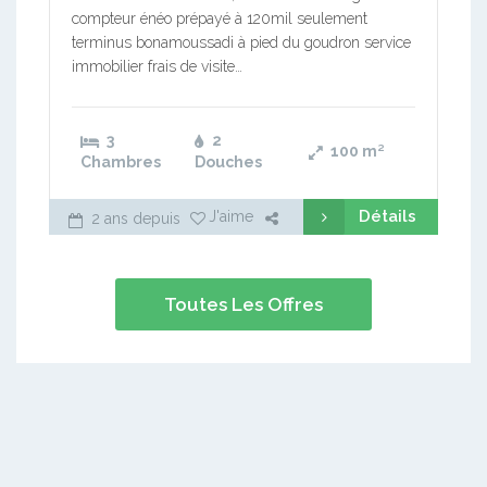
compteur énéo prépayé à 120mil seulement
terminus bonamoussadi à pied du goudron service
immobilier frais de visite…
3
2
100
m²
Chambres
Douches
Détails
J'aime
2 ans depuis
Toutes Les Offres