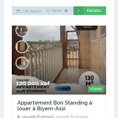
Détails
J'aime
1 an depuis
120 000 xaf
A louer
mois
Appartement Bon Standing à
louer à Biyem-Assi
yaounde Biyemassi,
yaounde Biyemassi