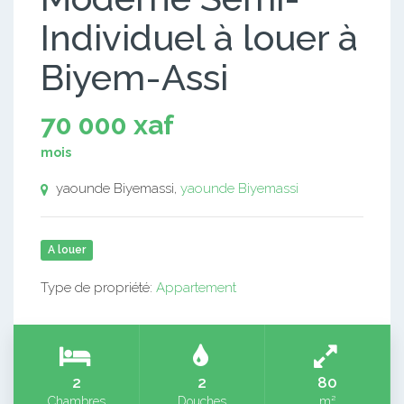
Individuel à louer à
Biyem-Assi
70 000 xaf
mois
yaounde Biyemassi,
yaounde Biyemassi
A louer
Type de propriété:
Appartement
2
2
80
Chambres
Douches
m²