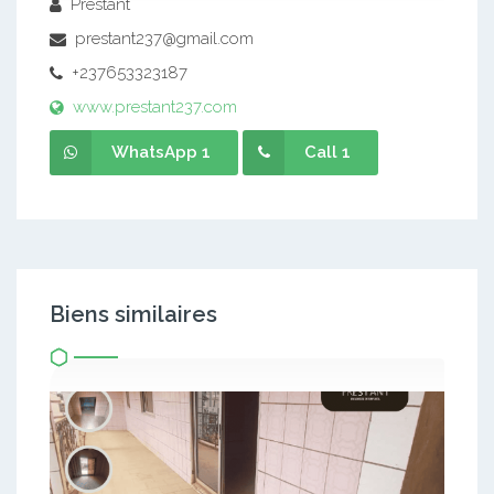
Prestant
prestant237@gmail.com
+237653323187
www.prestant237.com
WhatsApp 1
Call 1
Biens similaires