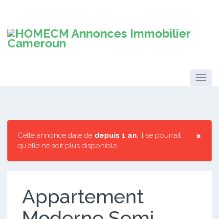
×
Cette annonce date de
depuis 1 an
, il se pourrait
qu'elle ne soit plus disponible.
Appartement
Moderne Semi-