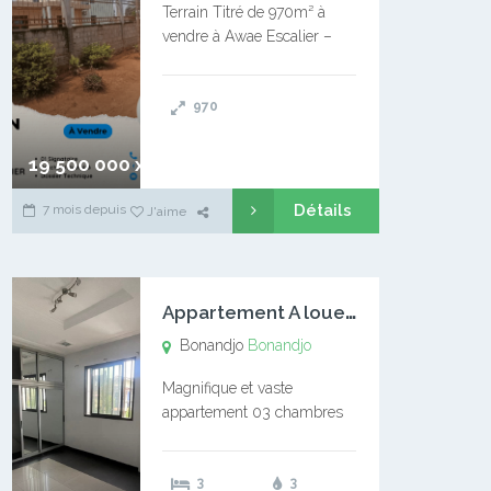
Terrain Titré de 970m² à
vendre à Awae Escalier –
Situé à Manassa, vers
Ngoantet – Non loin de
970
l’Université Catholique –
Encore d’autres Espaces
Disponibles – Terrain Titré –
19 500 000 xaf
…
Détails
7 mois depuis
J'aime
A
ppartement A louer Bonandjo
Bonandjo
Bonandjo
Magnifique et vaste
appartement 03 chambres
disponible à BONANDJO
DLA1 03 chambre 03
3
3
douches 01 vaste salon 01