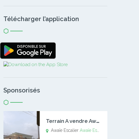
Télécharger l’application
Sponsorisés
T
errain A vendre Awaïe Escalier
Awaïe Escalier
Awaïe Escalier