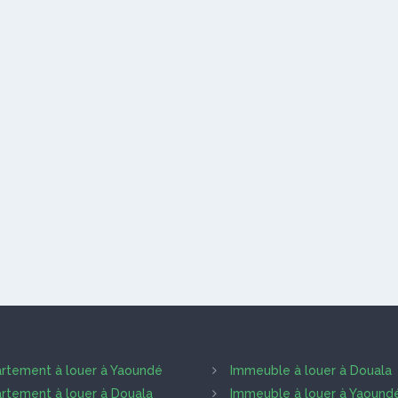
rtement à louer à Yaoundé
Immeuble à louer à Douala
rtement à louer à Douala
Immeuble à louer à Yaound