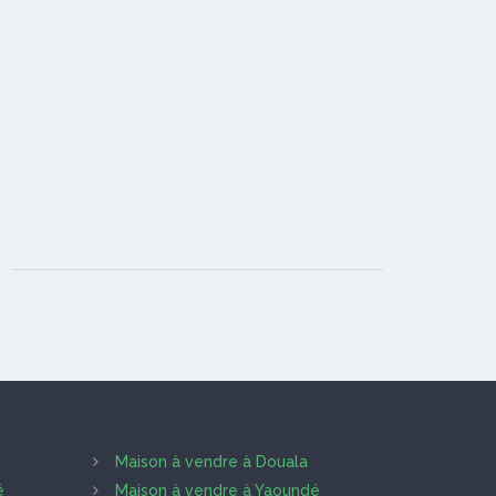
Maison à vendre à Douala
é
Maison à vendre à Yaoundé