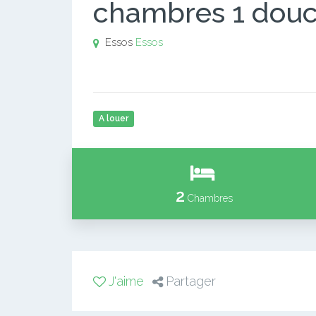
chambres 1 dou
Essos
Essos
A louer
2
Chambres
J'aime
Partager