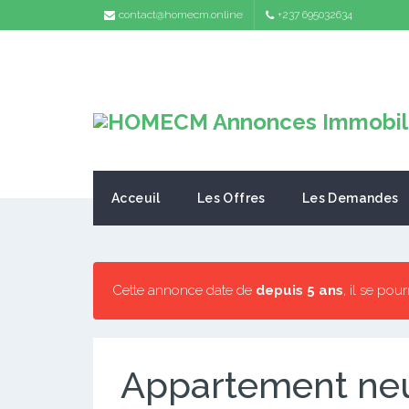
contact@homecm.online
+237 695032634
Acceuil
Les Offres
Les Demandes
Cette annonce date de
depuis 5 ans
, il se pou
Appartement neuf