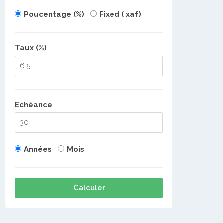
Poucentage (%)
Fixed ( xaf)
Taux (%)
Echéance
Années
Mois
Calculer