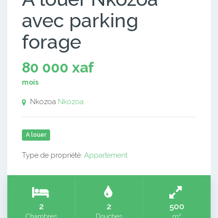
avec parking
forage
80 000 xaf
mois
Nkozoa
Nkozoa
A louer
Type de propriété:
Appartement
2
2
500
Chambres
Douches
m²