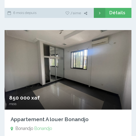
Détails
6 mois depuis
J'aime
850 000 xaf
mois
Appartement A louer Bonandjo
Bonandjo
Bonandjo