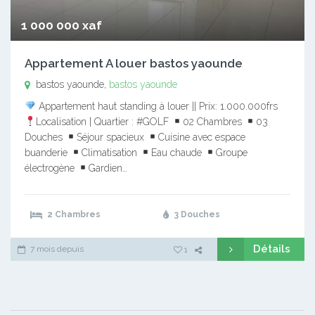
1 000 000 xaf
Appartement A louer bastos yaounde
bastos yaounde,
bastos yaounde
Appartement haut standing à louer || Prix: 1.000.000frs
Localisation | Quartier : #GOLF
02 Chambres
03
Douches
Séjour spacieux
Cuisine avec espace
buanderie
Climatisation
Eau chaude
Groupe
électrogène
Gardien…
2 Chambres
3 Douches
Détails
7 mois depuis
1