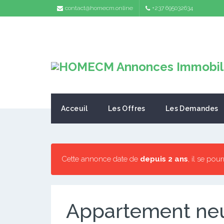
contact@homecm.online
+237 695032634
Acceuil
Les Offres
Les Demandes
Cette annonce date de
depuis 2 ans
, il se pou
Appartement neu