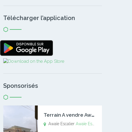
Télécharger l’application
Sponsorisés
T
errain A vendre Awaïe Escalier
Awaïe Escalier
Awaïe Escalier