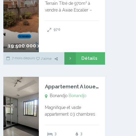
Terrain Titré de 970m² à
vendre à Awae Escalier –
Situé à Manassa, vers
Ngoantet – Non loin de
970
l’Université Catholique –
Encore d’autres Espaces
Disponibles – Terrain Titré –
19 500 000 xaf
…
Détails
7 mois depuis
J'aime
A
ppartement A louer Bonandjo
Bonandjo
Bonandjo
Magnifique et vaste
appartement 03 chambres
disponible à BONANDJO
DLA1 03 chambre 03
3
3
douches 01 vaste salon 01