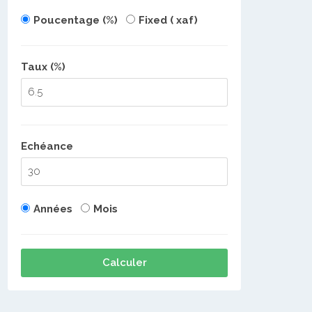
Poucentage (%)
Fixed ( xaf)
Taux (%)
Echéance
Années
Mois
Calculer