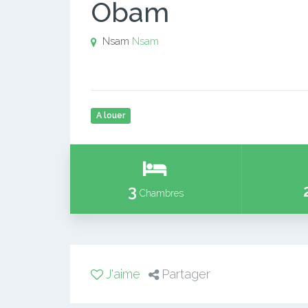
Obam
Nsam
Nsam
A louer
3
Chambres
J'aime
Partager