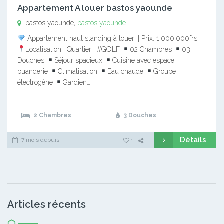
Appartement A louer bastos yaounde
bastos yaounde,
bastos yaounde
Appartement haut standing à louer || Prix: 1.000.000frs
Localisation | Quartier : #GOLF
02 Chambres
03
Douches
Séjour spacieux
Cuisine avec espace
buanderie
Climatisation
Eau chaude
Groupe
électrogène
Gardien…
2 Chambres
3 Douches
Détails
7 mois depuis
1
Articles récents