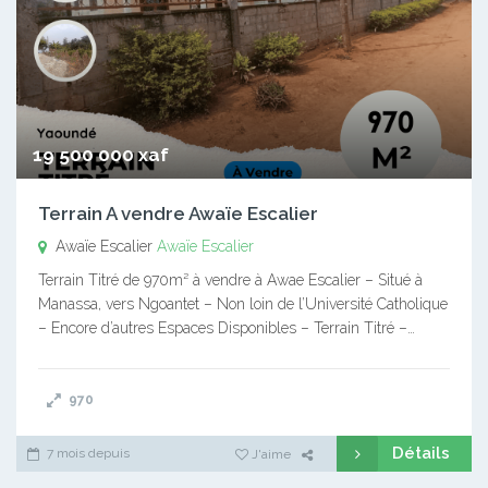
19 500 000 xaf
Terrain A vendre Awaïe Escalier
Awaïe Escalier
Awaïe Escalier
Terrain Titré de 970m² à vendre à Awae Escalier – Situé à
Manassa, vers Ngoantet – Non loin de l’Université Catholique
– Encore d’autres Espaces Disponibles – Terrain Titré –…
970
Détails
7 mois depuis
J'aime