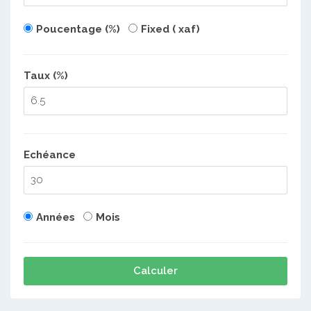
Poucentage (%)
Fixed ( xaf)
Taux (%)
Echéance
Années
Mois
Calculer