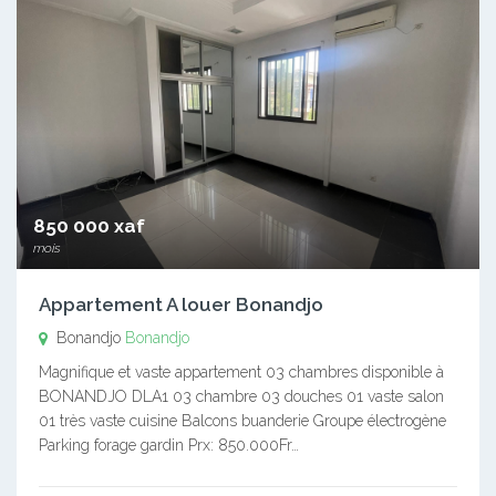
850 000 xaf
mois
Appartement A louer Bonandjo
Bonandjo
Bonandjo
Magnifique et vaste appartement 03 chambres disponible à
BONANDJO DLA1 03 chambre 03 douches 01 vaste salon
01 très vaste cuisine Balcons buanderie Groupe électrogène
Parking forage gardin Prx: 850.000Fr…