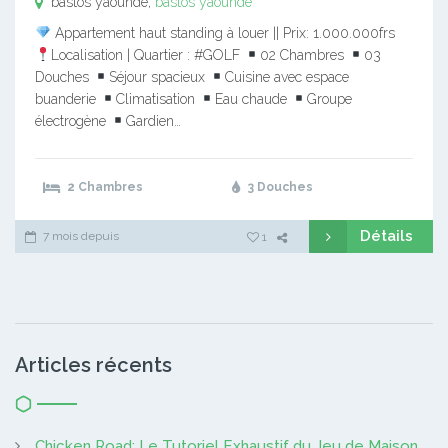
bastos yaounde,
bastos yaounde
Appartement haut standing à louer || Prix: 1.000.000frs
Localisation | Quartier : #GOLF
02 Chambres
03
Douches
Séjour spacieux
Cuisine avec espace
buanderie
Climatisation
Eau chaude
Groupe
électrogène
Gardien…
2 Chambres
3 Douches
Détails
7 mois depuis
1
Articles récents
Chicken Road: Le Tutoriel Exhaustif du Jeu de Maison