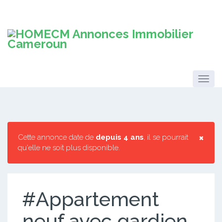
×
Cette annonce date de
depuis 4 ans
, il se pourrait
qu'elle ne soit plus disponible.
#Appartement
neuf avec gardien