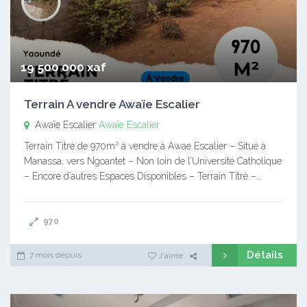
19 500 000 xaf
Terrain A vendre Awaïe Escalier
Awaïe Escalier
Awaïe Escalier
Terrain Titré de 970m² à vendre à Awae Escalier – Situé à
Manassa, vers Ngoantet – Non loin de l’Université Catholique
– Encore d’autres Espaces Disponibles – Terrain Titré –…
970
Détails
7 mois depuis
J'aime