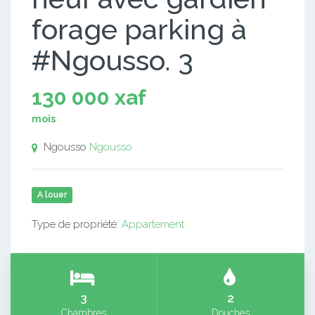
forage parking à
#Ngousso. 3
130 000 xaf
mois
Ngousso
Ngousso
A louer
Type de propriété:
Appartement
3
2
Chambres
Douches