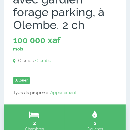
forage parking, à
Olembe. 2 ch
100 000 xaf
mois
Olembé
Olembé
A louer
Type de propriété:
Appartement
2
2
Chambres
Douches