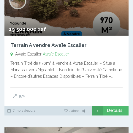
19 500 000 xaf
Terrain A vendre Awaïe Escalier
Awaïe Escalier
Awaïe Escalier
Terrain Titré de 970m² à vendre à Awae Escalier – Situé à
Manassa, vers Ngoantet – Non loin de l’Université Catholique
– Encore d’autres Espaces Disponibles – Terrain Titré –…
970
Détails
7 mois depuis
J'aime