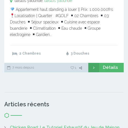
bastos yaounde,
bastos yaounde
Appartement haut standing à louer || Prix: 1.000.000frs
Localisation | Quartier : #GOLF
02 Chambres
03
Douches
Séjour spacieux
Cuisine avec espace
buanderie
Climatisation
Eau chaude
Groupe
électrogène
Gardien…
2 Chambres
3 Douches
Détails
7 mois depuis
1
Articles récents
Chicken Road: Le Tutoriel Exhaustif du Jeu de Maison