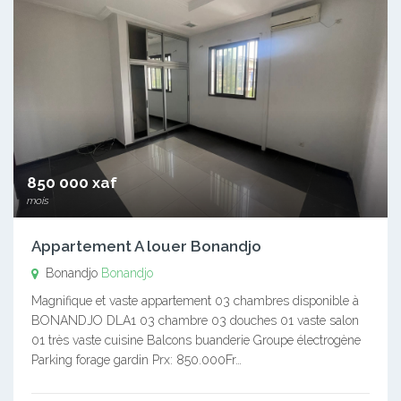
850 000 xaf
mois
Appartement A louer Bonandjo
Bonandjo
Bonandjo
Magnifique et vaste appartement 03 chambres disponible à
BONANDJO DLA1 03 chambre 03 douches 01 vaste salon
01 très vaste cuisine Balcons buanderie Groupe électrogène
Parking forage gardin Prx: 850.000Fr…