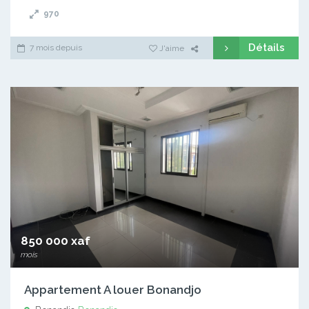
970
Détails
7 mois depuis
J'aime
850 000 xaf
mois
Appartement A louer Bonandjo