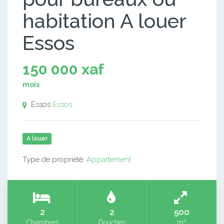
habitation A louer
Essos
150 000 xaf
mois
Essos
Essos
A louer
Type de propriété:
Appartement
2
2
500
Chambres
Douches
m²