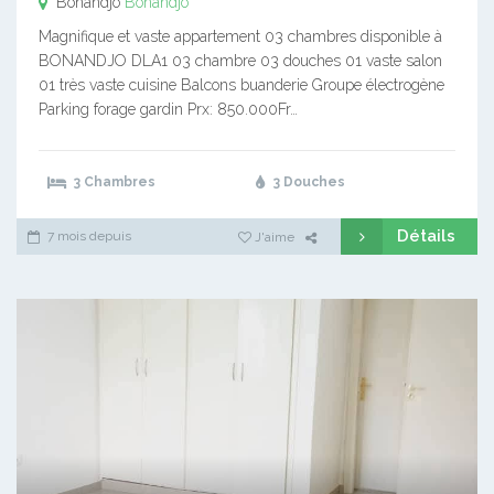
Bonandjo
Bonandjo
Magnifique et vaste appartement 03 chambres disponible à
BONANDJO DLA1 03 chambre 03 douches 01 vaste salon
01 très vaste cuisine Balcons buanderie Groupe électrogène
Parking forage gardin Prx: 850.000Fr…
3 Chambres
3 Douches
Détails
7 mois depuis
J'aime