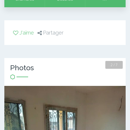
J'aime
Partager
2 / 7
Photos