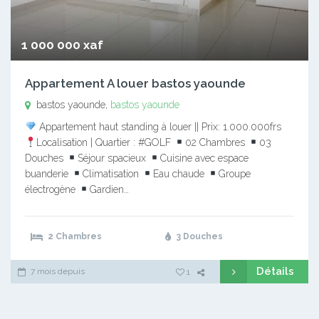
1 000 000 xaf
Appartement A louer bastos yaounde
bastos yaounde,
bastos yaounde
Appartement haut standing à louer || Prix: 1.000.000frs
Localisation | Quartier : #GOLF
02 Chambres
03
Douches
Séjour spacieux
Cuisine avec espace
buanderie
Climatisation
Eau chaude
Groupe
électrogène
Gardien…
2 Chambres
3 Douches
Détails
7 mois depuis
1