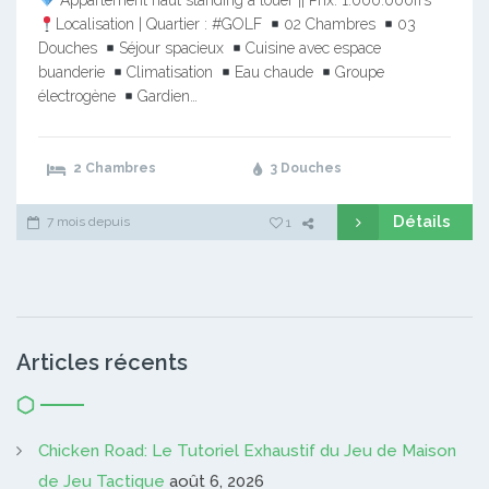
Appartement haut standing à louer || Prix: 1.000.000frs
Localisation | Quartier : #GOLF
02 Chambres
03
Douches
Séjour spacieux
Cuisine avec espace
buanderie
Climatisation
Eau chaude
Groupe
électrogène
Gardien…
2 Chambres
3 Douches
Détails
7 mois depuis
1
Articles récents
Chicken Road: Le Tutoriel Exhaustif du Jeu de Maison
de Jeu Tactique
août 6, 2026