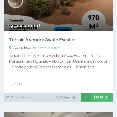
19 500 000 xaf
Terrain A vendre Awaïe Escalier
Awaïe Escalier
Awaïe Escalier
Terrain Titré de 970m² à vendre à Awae Escalier – Situé à
Manassa, vers Ngoantet – Non loin de l’Université Catholique
– Encore d’autres Espaces Disponibles – Terrain Titré –…
970
Détails
7 mois depuis
J'aime