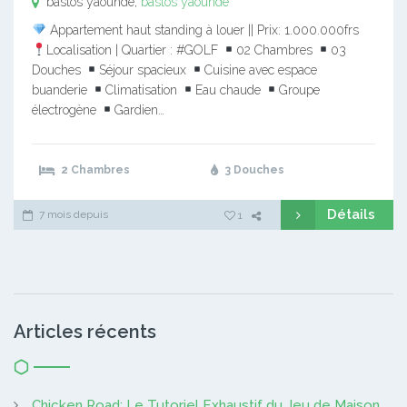
bastos yaounde,
bastos yaounde
Appartement haut standing à louer || Prix: 1.000.000frs
Localisation | Quartier : #GOLF
02 Chambres
03
Douches
Séjour spacieux
Cuisine avec espace
buanderie
Climatisation
Eau chaude
Groupe
électrogène
Gardien…
2 Chambres
3 Douches
Détails
7 mois depuis
1
Articles récents
Chicken Road: Le Tutoriel Exhaustif du Jeu de Maison