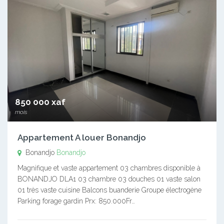
850 000 xaf
mois
Appartement A louer Bonandjo
Bonandjo
Bonandjo
Magnifique et vaste appartement 03 chambres disponible à
BONANDJO DLA1 03 chambre 03 douches 01 vaste salon
01 très vaste cuisine Balcons buanderie Groupe électrogène
Parking forage gardin Prx: 850.000Fr…