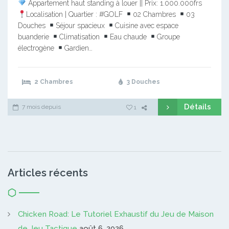
Appartement haut standing à louer || Prix: 1.000.000frs
Localisation | Quartier : #GOLF
02 Chambres
03
Douches
Séjour spacieux
Cuisine avec espace
buanderie
Climatisation
Eau chaude
Groupe
électrogène
Gardien…
2 Chambres
3 Douches
Détails
7 mois depuis
1
Articles récents
Chicken Road: Le Tutoriel Exhaustif du Jeu de Maison
de Jeu Tactique
août 6, 2026