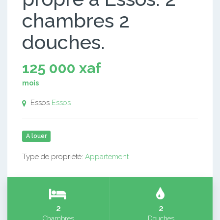
chambres 2
douches.
125 000 xaf
mois
Essos
Essos
A louer
Type de propriété:
Appartement
2
2
Chambres
Douches