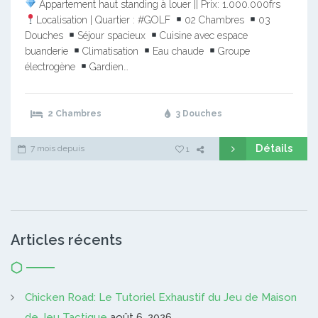
Appartement haut standing à louer || Prix: 1.000.000frs
Localisation | Quartier : #GOLF
02 Chambres
03
Douches
Séjour spacieux
Cuisine avec espace
buanderie
Climatisation
Eau chaude
Groupe
électrogène
Gardien…
2 Chambres
3 Douches
Détails
7 mois depuis
1
Articles récents
Chicken Road: Le Tutoriel Exhaustif du Jeu de Maison
de Jeu Tactique
août 6, 2026