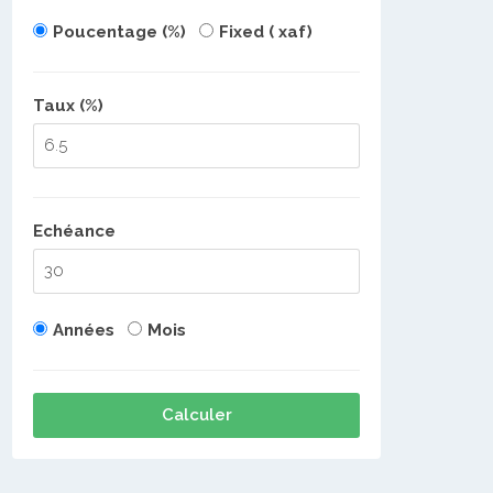
Poucentage (%)
Fixed ( xaf)
Taux (%)
Echéance
Années
Mois
Calculer