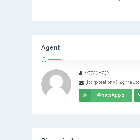
Agent
677298732--
jjcorporation56@gmail.c
WhatsApp 1