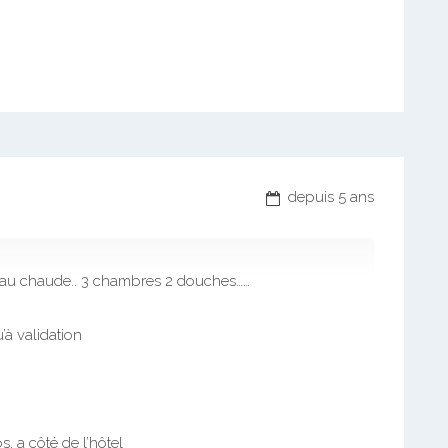
depuis 5 ans
 eau chaude.. 3 chambres 2 douches……
’à validation
, a côté de l’hôtel