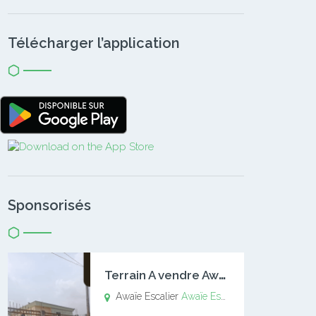
Télécharger l’application
Sponsorisés
T
errain A vendre Awaïe Escalier
Awaïe Escalier
Awaïe Escalier