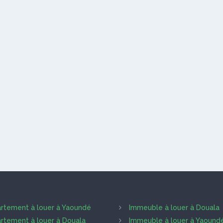
rtement à louer à Yaoundé
Immeuble à louer à Douala
rtement à louer à Douala
Immeuble à louer à Yaound