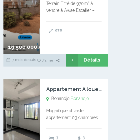
Terrain Titré de 970m² à
vendre à Awae Escalier –
Situé à Manassa, vers
Ngoantet – Non loin de
970
l’Université Catholique –
Encore d’autres Espaces
Disponibles – Terrain Titré –
19 500 000 xaf
…
Détails
7 mois depuis
J'aime
A
ppartement A louer Bonandjo
Bonandjo
Bonandjo
Magnifique et vaste
appartement 03 chambres
disponible à BONANDJO
DLA1 03 chambre 03
3
3
douches 01 vaste salon 01