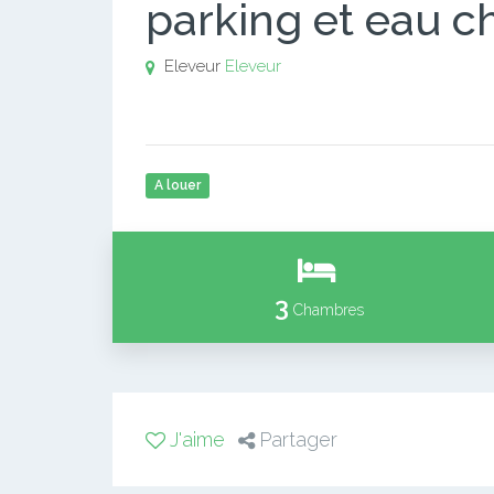
parking et eau c
Eleveur
Eleveur
A louer
3
Chambres
J'aime
Partager