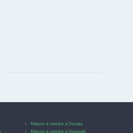
Maison à vendre à Douala
é
Maison à vendre à Yaoundé