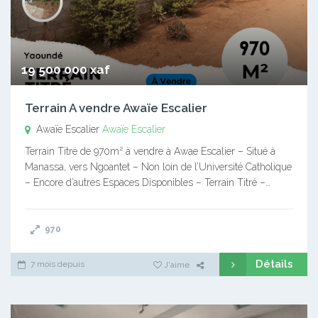
19 500 000 xaf
Terrain A vendre Awaïe Escalier
Awaïe Escalier
Awaïe Escalier
Terrain Titré de 970m² à vendre à Awae Escalier – Situé à
Manassa, vers Ngoantet – Non loin de l’Université Catholique
– Encore d’autres Espaces Disponibles – Terrain Titré –…
970
Détails
7 mois depuis
J'aime