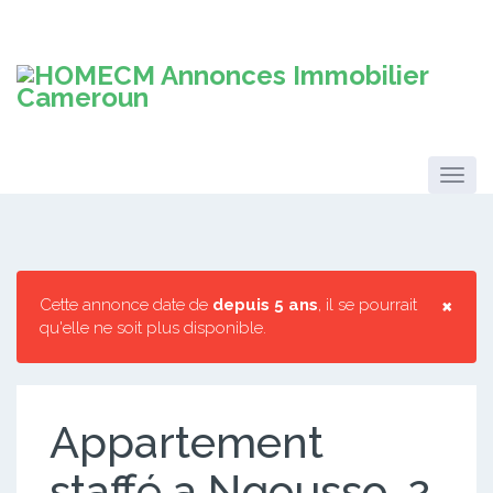
×
Cette annonce date de
depuis 5 ans
, il se pourrait
qu'elle ne soit plus disponible.
Appartement
staffé a Ngousso. 2