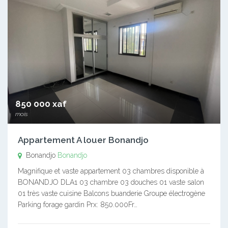
850 000 xaf
mois
Appartement A louer Bonandjo
Bonandjo
Bonandjo
Magnifique et vaste appartement 03 chambres disponible à
BONANDJO DLA1 03 chambre 03 douches 01 vaste salon
01 très vaste cuisine Balcons buanderie Groupe électrogène
Parking forage gardin Prx: 850.000Fr…