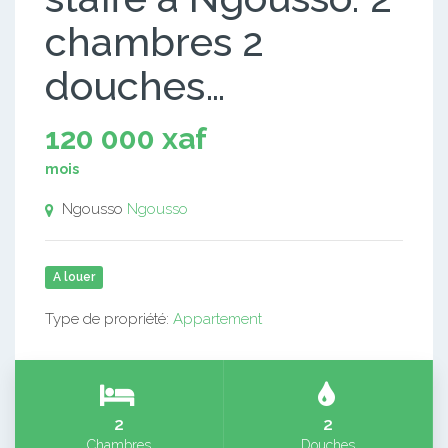
chambres 2
douches…
120 000 xaf
mois
Ngousso
Ngousso
A louer
Type de propriété:
Appartement
2
2
Chambres
Douches