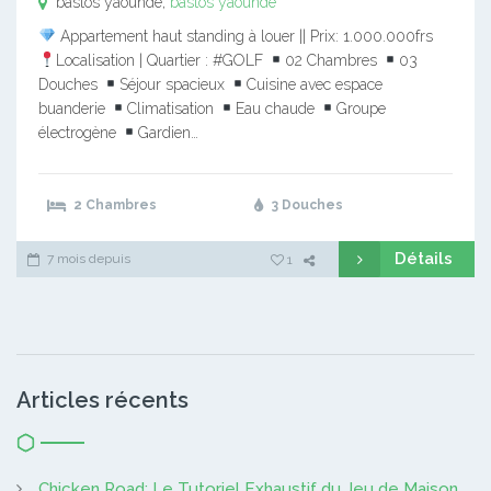
bastos yaounde,
bastos yaounde
Appartement haut standing à louer || Prix: 1.000.000frs
Localisation | Quartier : #GOLF
02 Chambres
03
Douches
Séjour spacieux
Cuisine avec espace
buanderie
Climatisation
Eau chaude
Groupe
électrogène
Gardien…
2 Chambres
3 Douches
Détails
7 mois depuis
1
Articles récents
Chicken Road: Le Tutoriel Exhaustif du Jeu de Maison