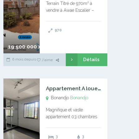
Terrain Titré de 970m² à
vendre à Awae Escalier –
Situé à Manassa, vers
Ngoantet – Non loin de
970
l’Université Catholique –
Encore d’autres Espaces
Disponibles – Terrain Titré –
19 500 000 xaf
…
Détails
6 mois depuis
J'aime
A
ppartement A louer Bonandjo
Bonandjo
Bonandjo
Magnifique et vaste
appartement 03 chambres
disponible à BONANDJO
DLA1 03 chambre 03
3
3
douches 01 vaste salon 01