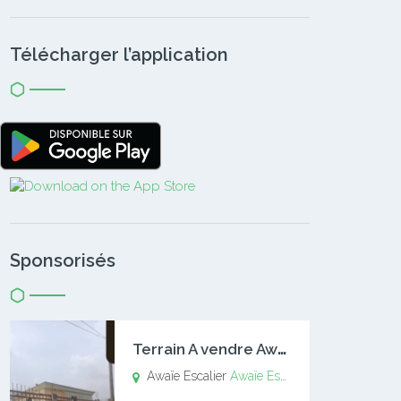
Télécharger l’application
Sponsorisés
T
errain A vendre Awaïe Escalier
Awaïe Escalier
Awaïe Escalier