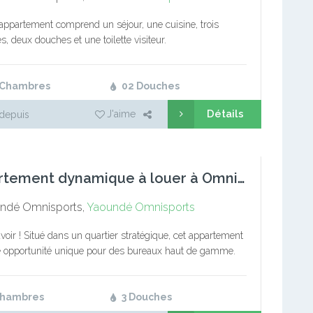
ppartement comprend un séjour, une cuisine, trois
, deux douches et une toilette visiteur.
 Chambres
02 Douches
Détails
J'aime
depuis
Appartement dynamique à louer à Omnisports
ndé Omnisports,
Yaoundé Omnisports
voir ! Situé dans un quartier stratégique, cet appartement
e opportunité unique pour des bureaux haut de gamme.
acement privilégié en bordure de route facilite l’accès…
Chambres
3 Douches