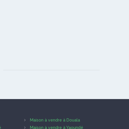
Maison à vendre à Douala
é
Maison à vendre à Yaoundé