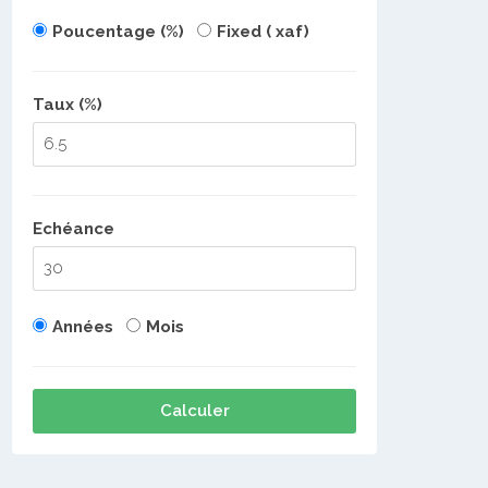
Poucentage (%)
Fixed ( xaf)
Taux (%)
Echéance
Années
Mois
Calculer