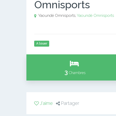
Omnisports
Yaoundé Omnisports,
Yaoundé Omnisports
A louer
3
Chambres
J'aime
Partager