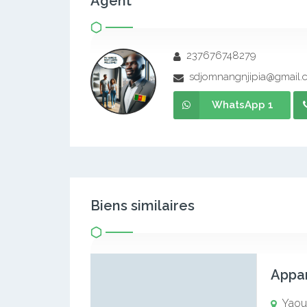
Agent
237676748279
sdjomnangnjipia@gmail.
WhatsApp 1
Biens similaires
Yaou