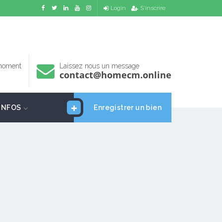
Login
S'inscrire
 moment
Laissez nous un message
contact@homecm.online
INFOS
Enregistrer un bien