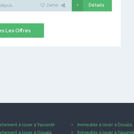
Détails
J'aime
depuis
s Les Offres
rtement à louer à Yaoundé
Immeuble à louer à Douala
rtement à louer à Douala
Immeuble à louer à Yaound