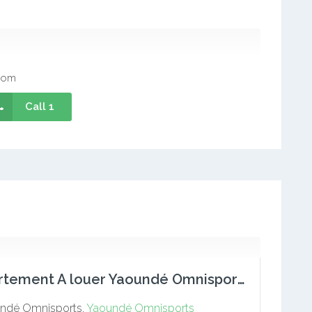
com
Call 1
Appartement A louer Yaoundé Omnisports
ndé Omnisports,
Yaoundé Omnisports