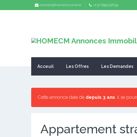
contact@homecm.online
+237 695032634
Acceuil
Les Offres
Les Demandes
Cette annonce date de
depuis 3 ans
, il se pou
Appartement stra