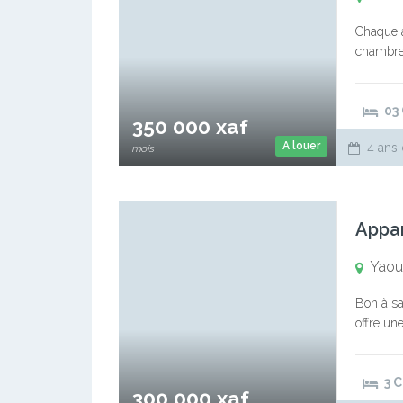
Chaque a
chambres
03
350 000 xaf
A louer
4 ans 
mois
Yaou
Bon à sa
offre un
Son empl
3 
300 000 xaf