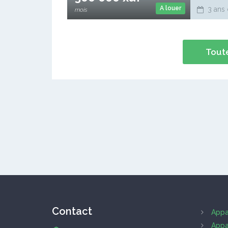
A louer
3 ans 
mois
Toute
Contact
Appa
Appa