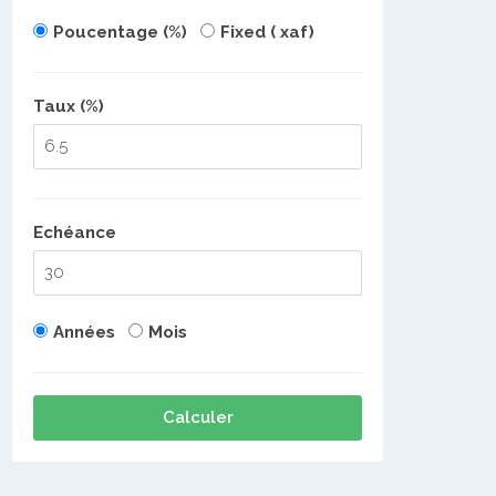
Poucentage (%)
Fixed ( xaf)
Taux (%)
Echéance
Années
Mois
Calculer