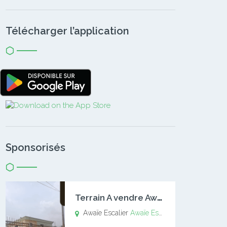
Télécharger l’application
Sponsorisés
T
errain A vendre Awaïe Escalier
Awaïe Escalier
Awaïe Escalier