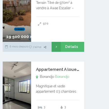
Terrain Titré de 970m² à
vendre à Awae Escalier –
Situé à Manassa, vers
Ngoantet – Non loin de
970
l’Université Catholique –
Encore d’autres Espaces
Disponibles – Terrain Titré –
19 500 000 xaf
…
Détails
6 mois depuis
J'aime
A
ppartement A louer Bonandjo
Bonandjo
Bonandjo
Magnifique et vaste
appartement 03 chambres
disponible à BONANDJO
DLA1 03 chambre 03
3
3
douches 01 vaste salon 01