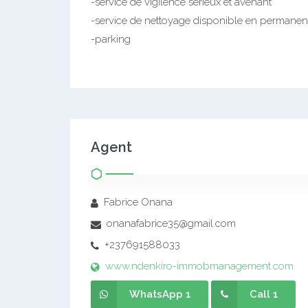
-service de vigilence sérieux et avenant
-service de nettoyage disponible en permane
-parking
Agent
Fabrice Onana
onanafabrice35@gmail.com
+237691588033
www.ndenkiro-immobmanagement.com
WhatsApp 1
Call 1