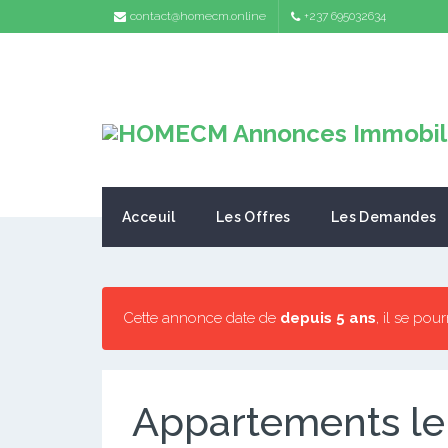
contact@homecm.online
+237 695032634
Acceuil
Les Offres
Les Demandes
Cette annonce date de
depuis 5 ans
, il se pou
Appartements l