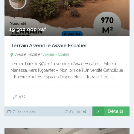
19 500 000 xaf
Terrain A vendre Awaïe Escalier
Awaïe Escalier
Awaïe Escalier
Terrain Titré de 970m² à vendre à Awae Escalier – Situé à
Manassa, vers Ngoantet – Non loin de l’Université Catholique
– Encore d’autres Espaces Disponibles – Terrain Titré –…
970
Détails
7 mois depuis
J'aime