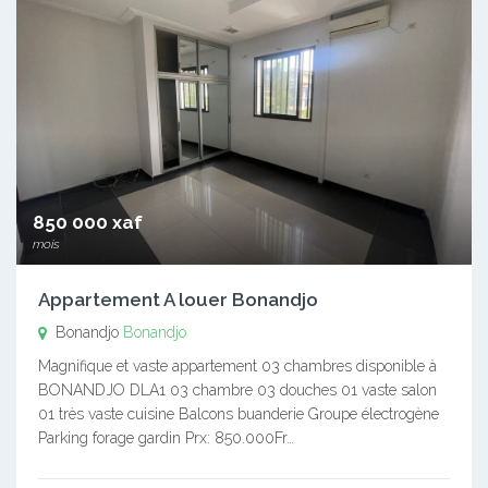
850 000 xaf
mois
Appartement A louer Bonandjo
Bonandjo
Bonandjo
Magnifique et vaste appartement 03 chambres disponible à
BONANDJO DLA1 03 chambre 03 douches 01 vaste salon
01 très vaste cuisine Balcons buanderie Groupe électrogène
Parking forage gardin Prx: 850.000Fr…