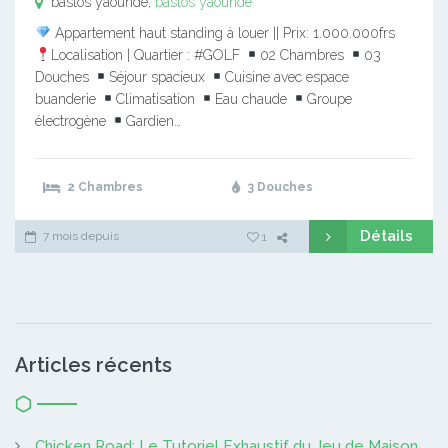
bastos yaounde,
bastos yaounde
Appartement haut standing à louer || Prix: 1.000.000frs
Localisation | Quartier : #GOLF
02 Chambres
03
Douches
Séjour spacieux
Cuisine avec espace
buanderie
Climatisation
Eau chaude
Groupe
électrogène
Gardien…
2 Chambres
3 Douches
Détails
7 mois depuis
1
Articles récents
Chicken Road: Le Tutoriel Exhaustif du Jeu de Maison