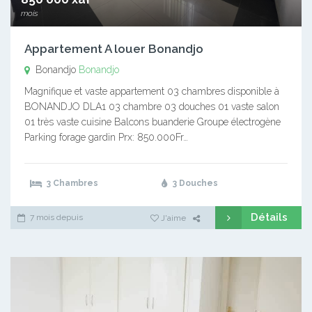
mois
Appartement A louer Bonandjo
Bonandjo
Bonandjo
Magnifique et vaste appartement 03 chambres disponible à
BONANDJO DLA1 03 chambre 03 douches 01 vaste salon
01 très vaste cuisine Balcons buanderie Groupe électrogène
Parking forage gardin Prx: 850.000Fr…
3 Chambres
3 Douches
Détails
7 mois depuis
J'aime