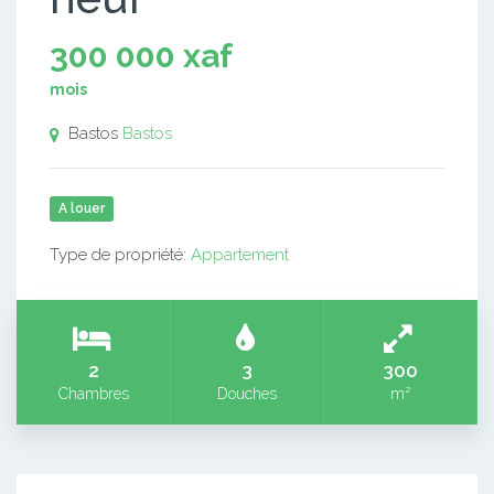
300 000 xaf
mois
Bastos
Bastos
A louer
Type de propriété:
Appartement
2
3
300
Chambres
Douches
m²