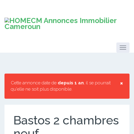
×
Cette annonce date de
depuis 1 an
, il se pourrait
qu'elle ne soit plus disponible.
Bastos 2 chambres
neuf