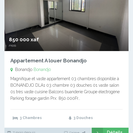
850 000 xaf
mois
Appartement A louer Bonandjo
Bonandjo
Bonandjo
Magnifique et vaste appartement 03 chambres disponible à
BONANDJO DLA1 03 chambre 03 douches 01 vaste salon
01 très vaste cuisine Balcons buanderie Groupe électrogène
Parking forage gardin Prx: 850.000Fr…
3 Chambres
3 Douches
Détails
7 mois depuis
J'aime