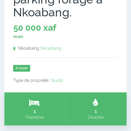
Nkoabang.
50 000 xaf
mois
Nkoabang
Nkoabang
A louer
Type de propriété:
Studio
1
1
Chambres
Douches