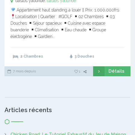
bastos yaounde,
bastos yaounde
Appartement haut standing à louer || Prix: 1.000.000frs
Localisation | Quartier : #GOLF
02 Chambres
03
Douches
Séjour spacieux
Cuisine avec espace
buanderie
Climatisation
Eau chaude
Groupe
électrogène
Gardien…
2 Chambres
3 Douches
Détails
7 mois depuis
1
Articles récents
Chicken Road: Le Tutoriel Exhaustif du Jeu de Maison