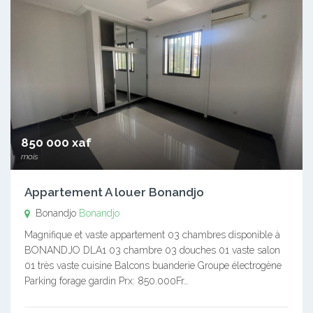
850 000 xaf
mois
Appartement A louer Bonandjo
Bonandjo
Bonandjo
Magnifique et vaste appartement 03 chambres disponible à
BONANDJO DLA1 03 chambre 03 douches 01 vaste salon
01 très vaste cuisine Balcons buanderie Groupe électrogène
Parking forage gardin Prx: 850.000Fr…