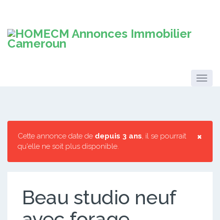
×
Cette annonce date de
depuis 3 ans
, il se pourrait
qu'elle ne soit plus disponible.
Beau studio neuf
avec forage