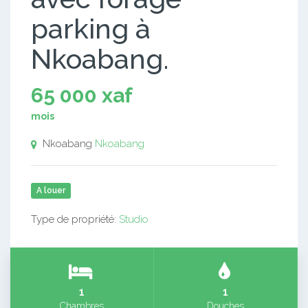
parking à
Nkoabang.
65 000 xaf
mois
Nkoabang
Nkoabang
A louer
Type de propriété:
Studio
1
1
Chambres
Douches