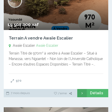
19 500 000 xaf
Terrain A vendre Awaïe Escalier
Awaïe Escalier
Awaïe Escalier
Terrain Titré de 970m² à vendre à Awae Escalier – Situé à
Manassa, vers Ngoantet – Non loin de l’Université Catholique
– Encore d’autres Espaces Disponibles – Terrain Titré –…
970
Détails
7 mois depuis
J'aime