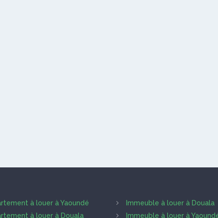
rtement à louer à Yaoundé
Immeuble à louer à Douala
rtement à louer à Douala
Immeuble à louer à Yaound