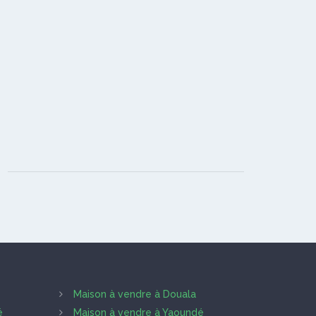
Maison à vendre à Douala
é
Maison à vendre à Yaoundé