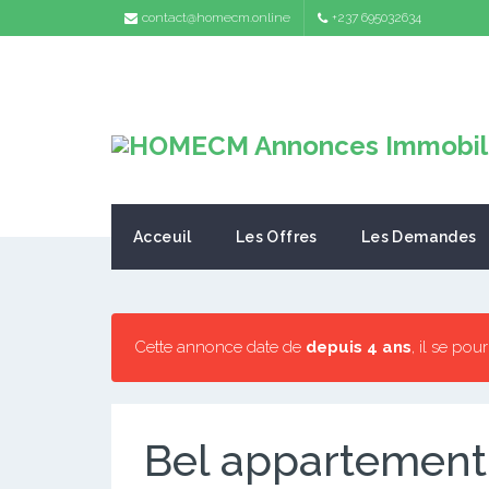
contact@homecm.online
+237 695032634
Acceuil
Les Offres
Les Demandes
Cette annonce date de
depuis 4 ans
, il se pou
Bel appartement