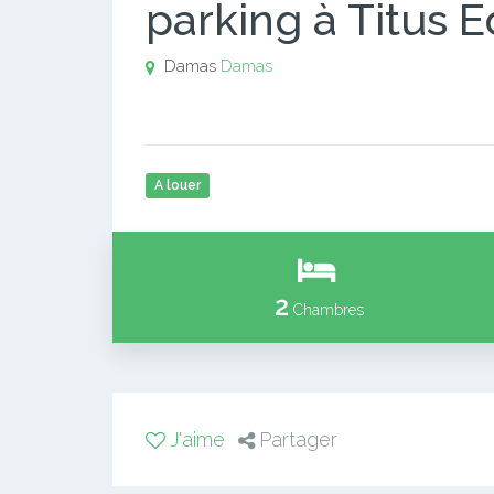
parking à Titus 
Damas
Damas
A louer
2
Chambres
J'aime
Partager