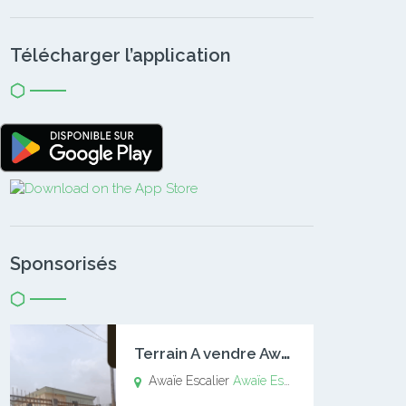
Télécharger l’application
Sponsorisés
T
errain A vendre Awaïe Escalier
Awaïe Escalier
Awaïe Escalier