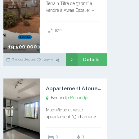
Terrain Titré de 970m² à
vendre à Awae Escalier –
Situé à Manassa, vers
Ngoantet – Non loin de
970
l’Université Catholique –
Encore d’autres Espaces
Disponibles – Terrain Titré –
19 500 000 xaf
…
Détails
7 mois depuis
J'aime
A
ppartement A louer Bonandjo
Bonandjo
Bonandjo
Magnifique et vaste
appartement 03 chambres
disponible à BONANDJO
DLA1 03 chambre 03
3
3
douches 01 vaste salon 01