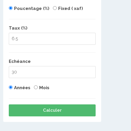
Poucentage (%)
Fixed ( xaf)
Taux (%)
Echéance
Années
Mois
Calculer