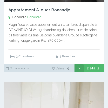
Appartement A louer Bonandjo
Bonandjo
Bonandjo
Magnifique et vaste appartement 03 chambres disponible à
BONANDJO DLA1 03 chambre 03 douches 01 vaste salon
01 très vaste cuisine Balcons buanderie Groupe électrogène
Parking forage gardin Prx: 850.000Fr…
3 Chambres
3 Douches
Détails
7 mois depuis
J'aime