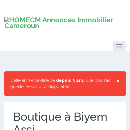
×
Cette annonce date de
depuis 3 ans
, il se pourrait
qu'elle ne soit plus disponible.
Boutique à Biyem
Assi