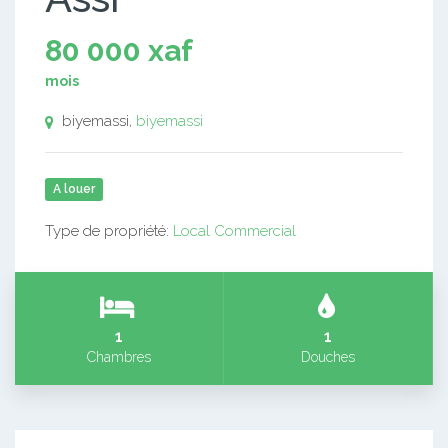
80 000 xaf
mois
biyemassi,
biyemassi
A louer
Type de propriété:
Local Commercial
1
1
Chambres
Douches