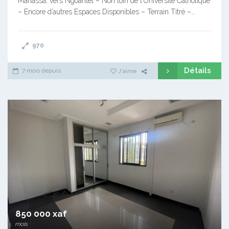
Manassa, vers Ngoantet – Non loin de l’Université Catholique
– Encore d’autres Espaces Disponibles – Terrain Titré –…
970
Détails
7 mois depuis
J'aime
850 000 xaf
mois