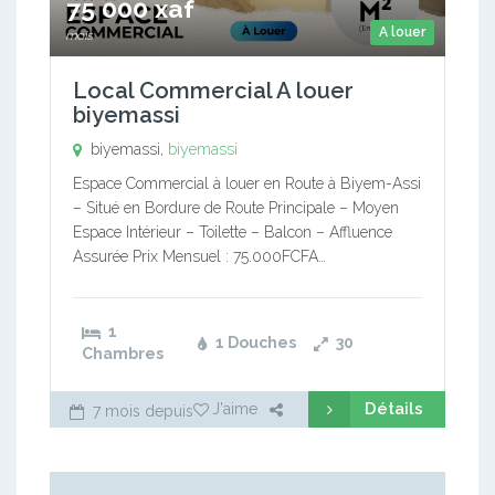
75 000 xaf
A louer
mois
Local Commercial A louer
biyemassi
biyemassi,
biyemassi
Espace Commercial à louer en Route à Biyem-Assi
– Situé en Bordure de Route Principale – Moyen
Espace Intérieur – Toilette – Balcon – Affluence
Assurée Prix Mensuel : 75.000FCFA…
1
1 Douches
30
Chambres
Détails
J'aime
7 mois depuis