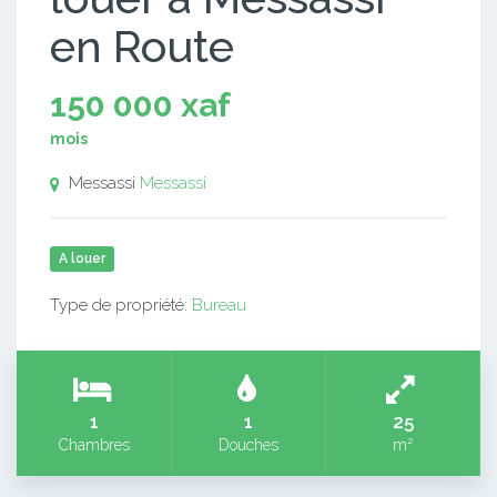
en Route
150 000 xaf
mois
Messassi
Messassi
A louer
Type de propriété:
Bureau
1
1
25
Chambres
Douches
m²