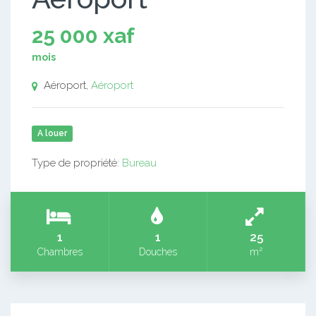
25 000 xaf
mois
Aéroport,
Aéroport
A louer
Type de propriété:
Bureau
1
1
25
Chambres
Douches
m²