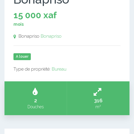
15 000 xaf
mois
Bonapriso
Bonapriso
A louer
Type de propriété:
Bureau
2
316
Douches
m²