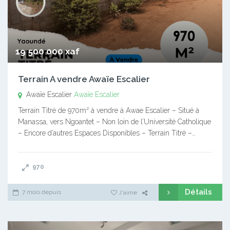
19 500 000 xaf
Terrain A vendre Awaïe Escalier
Awaïe Escalier
Awaïe Escalier
Terrain Titré de 970m² à vendre à Awae Escalier – Situé à
Manassa, vers Ngoantet – Non loin de l’Université Catholique
– Encore d’autres Espaces Disponibles – Terrain Titré –…
970
Détails
7 mois depuis
J'aime