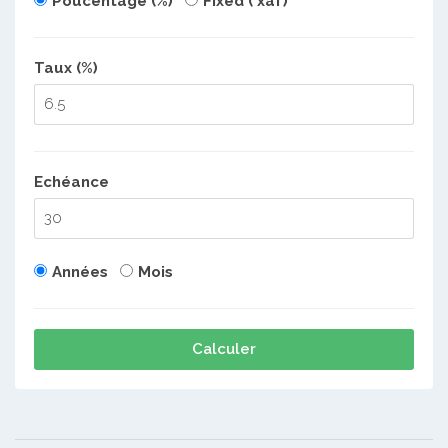
Poucentage (%)
Fixed ( xaf)
Taux (%)
Echéance
Années
Mois
Calculer