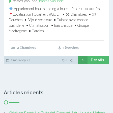
bastos yaounde,
bastos yaounde
Appartement haut standing à louer || Prix: 1.000.000frs
Localisation | Quartier : #GOLF
02 Chambres
03
Douches
Séjour spacieux
Cuisine avec espace
buanderie
Climatisation
Eau chaude
Groupe
électrogène
Gardien…
2 Chambres
3 Douches
Détails
7 mois depuis
1
Articles récents