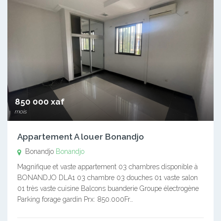
850 000 xaf
mois
Appartement A louer Bonandjo
Bonandjo
Bonandjo
Magnifique et vaste appartement 03 chambres disponible à
BONANDJO DLA1 03 chambre 03 douches 01 vaste salon
01 très vaste cuisine Balcons buanderie Groupe électrogène
Parking forage gardin Prx: 850.000Fr…