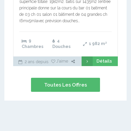
superficie totale: 1982m2. batis sur 1435m2 l’entrée
principale donne sur la cours du bar 01 batiment
de 03 ch 01 salon 01 bâtiment de 04 grandes ch
(6mx5m)avec prévision douches…
9
4
1 982
m²
Chambres
Douches
Détails
J'aime
2 ans depuis
Toutes Les Offres