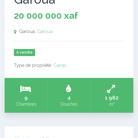
20 000 000 xaf
Garoua,
Garoua
A vendre
Type de propriété:
Camp
9
4
1 982
Chambres
Douches
m²