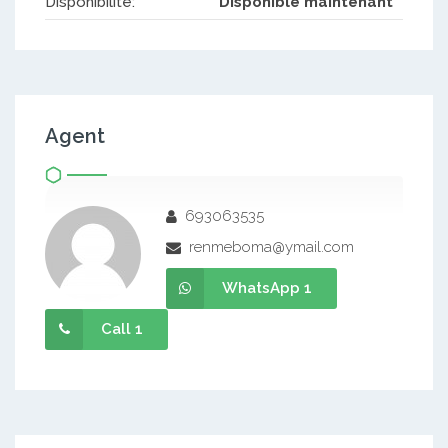
Disponibilité:
Disponible maintenant
Agent
693063535
renmeboma@ymail.com
WhatsApp 1
Call 1