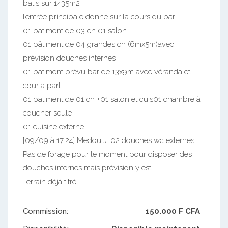
batis sur 1435m2
l’entrée principale donne sur la cours du bar
01 batiment de 03 ch 01 salon
01 bâtiment de 04 grandes ch (6mx5m)avec
prévision douches internes
01 batiment prévu bar de 13x9m avec véranda et
cour a part.
01 batiment de 01 ch +01 salon et cuis01 chambre à
coucher seule
01 cuisine externe
[09/09 à 17:24] Medou J: 02 douches wc externes.
Pas de forage pour le moment pour disposer des
douches internes mais prévision y est.
Terrain déjà titré
Commission:
150.000 F CFA