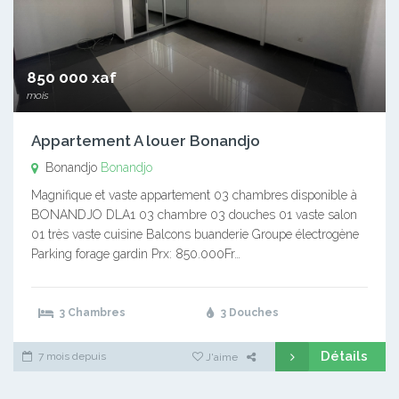
850 000 xaf
mois
Appartement A louer Bonandjo
Bonandjo
Bonandjo
Magnifique et vaste appartement 03 chambres disponible à
BONANDJO DLA1 03 chambre 03 douches 01 vaste salon
01 très vaste cuisine Balcons buanderie Groupe électrogène
Parking forage gardin Prx: 850.000Fr…
3 Chambres
3 Douches
Détails
7 mois depuis
J'aime