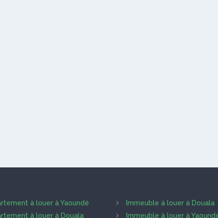
rtement à louer à Yaoundé
Immeuble à louer à Douala
rtement à louer à Douala
Immeuble à louer à Yaound