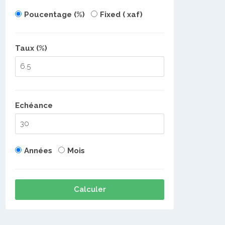
Poucentage (%)
Fixed ( xaf)
Taux (%)
Echéance
Années
Mois
Calculer