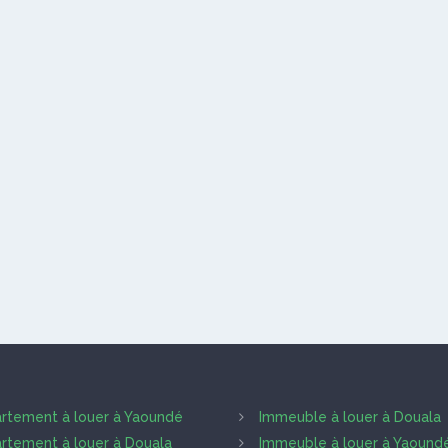
rtement à louer à Yaoundé
Immeuble à louer à Douala
rtement à louer à Douala
Immeuble à louer à Yaound