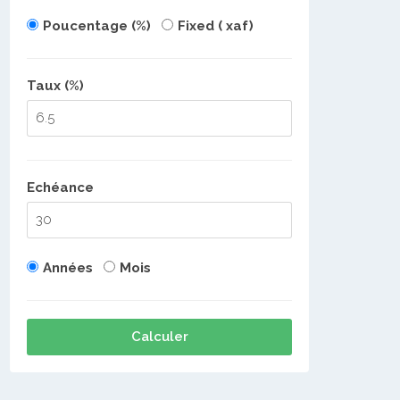
Poucentage (%)
Fixed ( xaf)
Taux (%)
Echéance
Années
Mois
Calculer