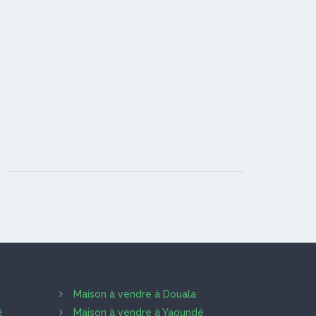
Maison à vendre à Douala
é
Maison à vendre à Yaoundé