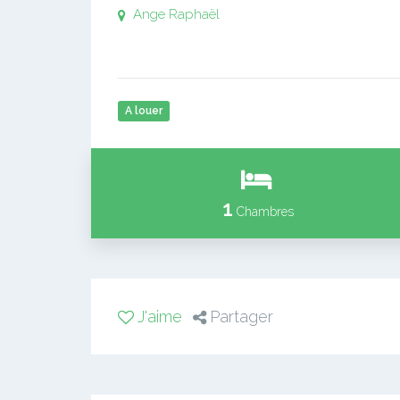
Ange Raphaël
A louer
1
Chambres
J'aime
Partager