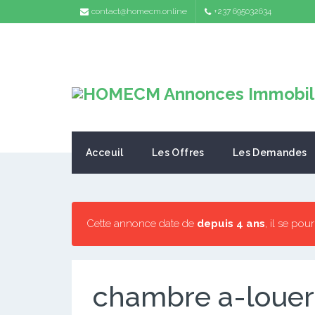
contact@homecm.online
+237 695032634
Acceuil
Les Offres
Les Demandes
Cette annonce date de
depuis 4 ans
, il se pou
chambre a-louer