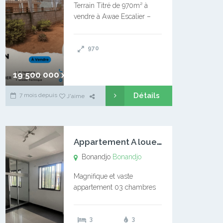
Terrain Titré de 970m² à
vendre à Awae Escalier –
Situé à Manassa, vers
Ngoantet – Non loin de
970
l’Université Catholique –
Encore d’autres Espaces
Disponibles – Terrain Titré –
19 500 000 xaf
…
Détails
7 mois depuis
J'aime
A
ppartement A louer Bonandjo
Bonandjo
Bonandjo
Magnifique et vaste
appartement 03 chambres
disponible à BONANDJO
DLA1 03 chambre 03
3
3
douches 01 vaste salon 01