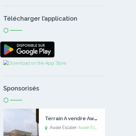
Télécharger l’application
Sponsorisés
T
errain A vendre Awaïe Escalier
Awaïe Escalier
Awaïe Escalier