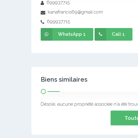
699937715
kanafrancis69@gmail.com
699937715
WhatsApp 1
Call 1
Biens similaires
Désolé, aucune propriété associée n'a été trou
Toute