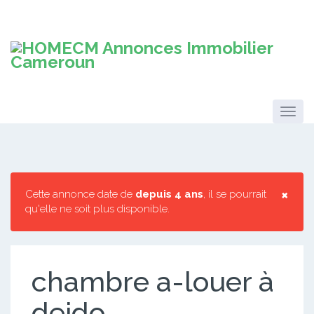
×
Cette annonce date de
depuis 4 ans
, il se pourrait
qu'elle ne soit plus disponible.
chambre a-louer à
deido