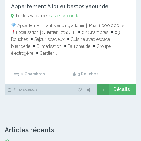
Appartement A louer bastos yaounde
bastos yaounde,
bastos yaounde
Appartement haut standing à louer || Prix: 1.000.000frs
Localisation | Quartier : #GOLF
02 Chambres
03
Douches
Séjour spacieux
Cuisine avec espace
buanderie
Climatisation
Eau chaude
Groupe
électrogène
Gardien…
2 Chambres
3 Douches
Détails
7 mois depuis
1
Articles récents