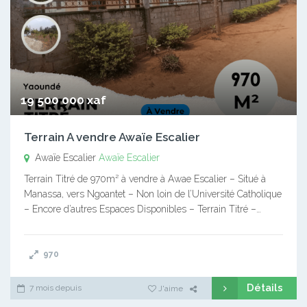
19 500 000 xaf
Terrain A vendre Awaïe Escalier
Awaïe Escalier
Awaïe Escalier
Terrain Titré de 970m² à vendre à Awae Escalier – Situé à
Manassa, vers Ngoantet – Non loin de l’Université Catholique
– Encore d’autres Espaces Disponibles – Terrain Titré –…
970
Détails
7 mois depuis
J'aime