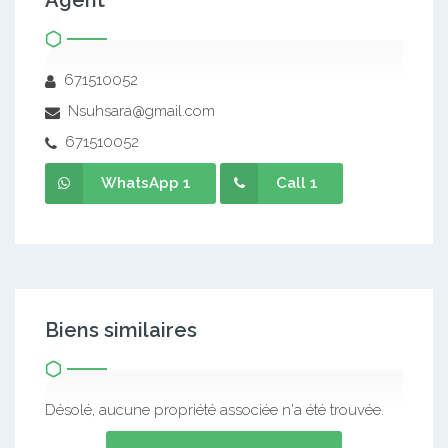
Agent
671510052
Nsuhsara@gmail.com
671510052
WhatsApp 1
Call 1
Biens similaires
Désolé, aucune propriété associée n'a été trouvée.