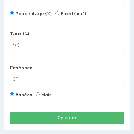
Poucentage (%)
Fixed ( xaf)
Taux (%)
Echéance
Années
Mois
Calculer