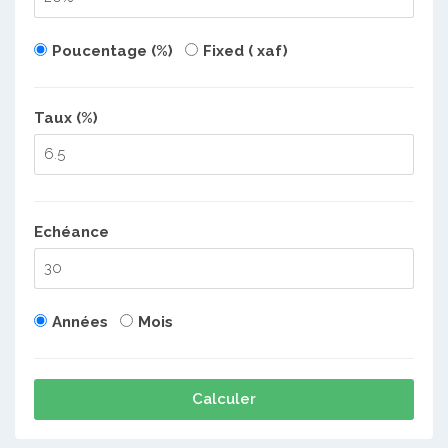
Poucentage (%)
Fixed ( xaf)
Taux (%)
Echéance
Années
Mois
Calculer