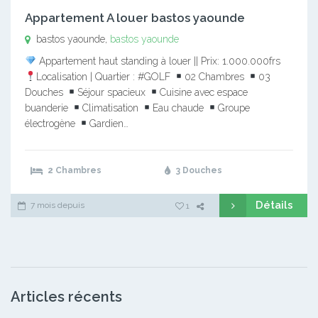
Appartement A louer bastos yaounde
bastos yaounde,
bastos yaounde
Appartement haut standing à louer || Prix: 1.000.000frs
Localisation | Quartier : #GOLF
02 Chambres
03
Douches
Séjour spacieux
Cuisine avec espace
buanderie
Climatisation
Eau chaude
Groupe
électrogène
Gardien…
2 Chambres
3 Douches
Détails
7 mois depuis
1
Articles récents