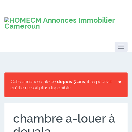
×
Cette annonce date de
depuis 5 ans
, il se pourrait
qu'elle ne soit plus disponible.
chambre a-louer à
douala