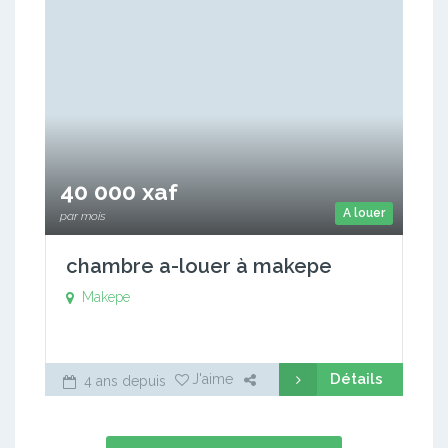
40 000 xaf
A louer
par mois
chambre a-louer à makepe
Makepe
Détails
J'aime
4 ans depuis