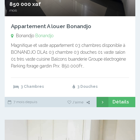
850 000 xaf
mois
Appartement A louer Bonandjo
Bonandjo
Bonandjo
Magnifique et vaste appartement 03 chambres disponible à
BONANDJO DLA1 03 chambre 03 douches 01 vaste salon
01 très vaste cuisine Balcons buanderie Groupe électrogène
Parking forage gardin Prx: 850.000Fr…
3 Chambres
3 Douches
Détails
7 mois depuis
J'aime