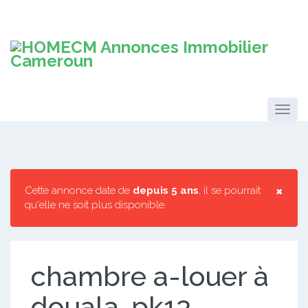
×
Cette annonce date de
depuis 5 ans
, il se pourrait
qu'elle ne soit plus disponible.
chambre a-louer à
douala-pk13