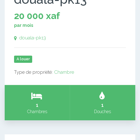
20 000 xaf
par mois
douala-pk13
A louer
Type de propriété:
Chambre
1
1
Chambres
Douches